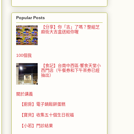
Popular Posts
【分享】你「吉」了嗎？整組芝
麻街大吉盒送給你喔
100個我
【食記】台南中西區‧饗食天堂小
西門店（午餐券和下午茶券已經
抽出）
關於講義
【廚房】電子鍋鬆餅蛋糕
【寶貝】收集五十個生日祝福
【小若】門診結果