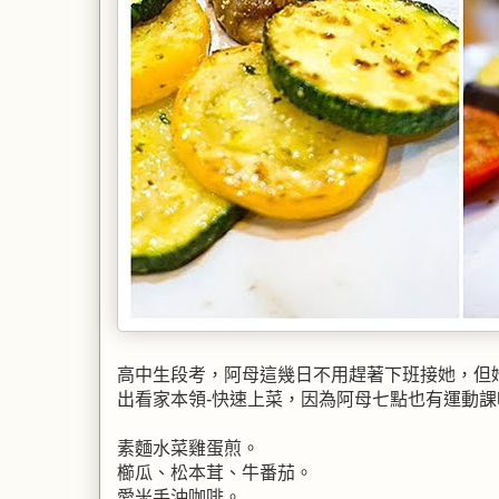
高中生段考，阿母這幾日不用趕著下班接她，但
出看家本領-快速上菜，因為阿母七點也有運動課
素麵水菜雞蛋煎。
櫛瓜、松本茸、牛番茄。
愛米手沖咖啡。