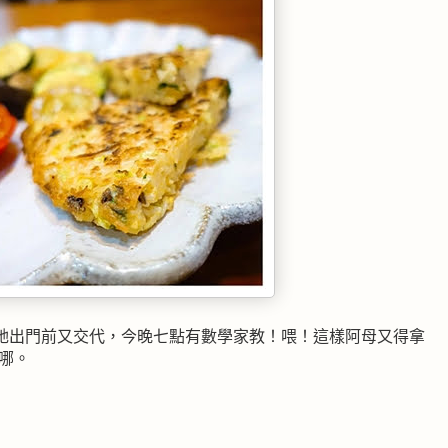
她出門前又交代，今晚七點有數學家教！喂！這樣阿母又得拿
哪。