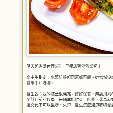
明天起煮婦休假6天，早餐店暫停營業喔！
高中生指定：水菜培根起司蔥抓蛋餅。她當然沒
愛米手沖咖啡。
醫生說：我的膝蓋很漂亮，好好保養，應該用到8
至於目前的疼痛，是鵝掌肌腱炎，吃藥、休息就
還交代不可以盤腿、久蹲！醫生怎麼知道我特愛盤腿