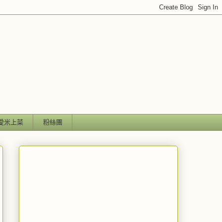
愛米上菜
粉絲團