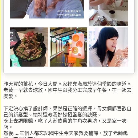
昨天買的薑花，今日大開。家裡充滿屬於這個季節的味道。
老黃一早就去球敘，國中生跟我分工完成早午餐，在一起去
變髮。
下定決心換了設計師，果然是正確的選擇，母女倆都喜歡自
己的新髮型。懷特還教我好幾招盤髮的訣竅。
晚上去調眼鏡，吃了人潮依舊的牛角次男坊，又是家一次
店。
然後.....三個人都忘記國中生今天家教要補課，放了老師鴿