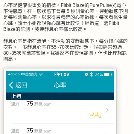
心率是健康很重要的指標。Fitbit Blaze的PurePulse光電心
率傳感器，在一般狀態下會每 5 秒測量心率，運動狀態下則
是每秒測量心率，以求得最精確的心率數據。每次看醫生量
心跳，護士小姐都說你心跳有比較快！經過這一週Fitbit
Blaze的監測，我連靜息心率都比較高。
靜息心率是指在清醒、不活動的安靜狀態下，每分鐘心跳的
次數。一般靜息心率在55~70次比較理想，假如經常超過
80~85次就應該警惕。我雖然不在警惕範圍，但也比理想範
圍高。