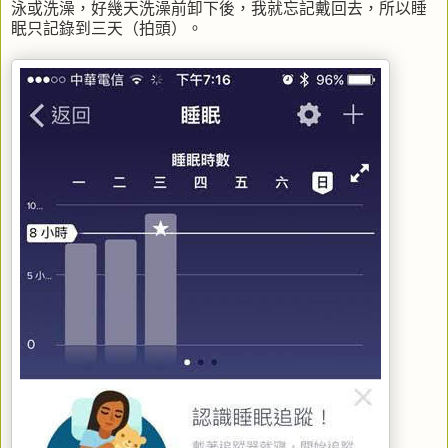
泳或洗澡，好幾天洗澡前卸下後，我就忘記戴回去，所以睡
眠只記錄到三天（拍頭）。