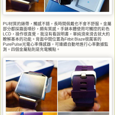
PU材質的錶帶，觸感不錯，長時間佩戴也不會不舒服。金屬
部分都採霧面噴砂，頗有質感。手錶本體使用可觸控的彩色
LCD，操作很直覺，我沒有看說明書，單純滑來滑去就大約
瞭解基本的功能。背面中間位置為Fitbit Blaze很厲害的
PurePulse光電心率傳感器，可連續自動地進行心率數據監
測。四個金屬點則是充電觸點。