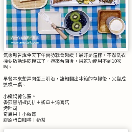
氣象報告說今天下午雨勢就會趨緩！最好是這樣，不然洗衣
機要啟動烘乾模式了，搬來台南後，烘乾功能用不到10次
啊。
早餐本來想弄肉蛋三明治，誰知翻出冰箱的存糧後，又變成
這樣一桌。
小鐵鍋荷包蛋。
香煎黑胡椒肉排＋櫛瓜＋鴻喜菇
烤吐司
奇異果＋小藍莓
膠原蛋白咖啡＋奶茶