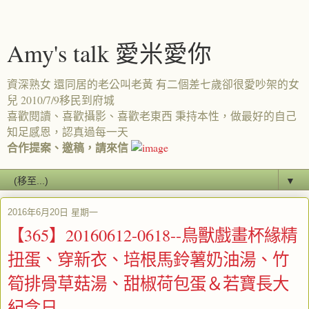
Amy's talk 愛米愛你
資深熟女 還同居的老公叫老黃 有二個差七歲卻很愛吵架的女
兒 2010/7/9移民到府城
喜歡閱讀、喜歡攝影、喜歡老東西 秉持本性，做最好的自己
知足感恩，認真過每一天
合作提案、邀稿，請來信
▼
2016年6月20日 星期一
【365】20160612-0618--鳥獸戲畫‬杯緣精‬
扭蛋、穿新衣、培根馬鈴薯奶油湯、竹
筍排骨草菇湯、甜椒荷包蛋＆若寶長大
紀念日