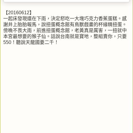
【20160612】
一起床發現還在下雨，決定怒吃一大塊巧克力香蕉蛋糕。感
謝井上胎胎報馬，說扭蛋概念館有鳥獸戲畫‬的杯緣精‬扭蛋。
傍晚不畏大雨，前進扭蛋概念館，老黃真是厲害，一扭就中
本宮最想要的猴子仙。話說台南就是寶地，整組賣你，只要
550！聽說天龍國要二千！