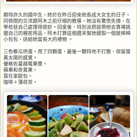
期待許久的國中生，終於在昨日迎來她長成大女生的日子。
同儕間的交流跟阿木之前仔細的教導，她沒有驚慌失措，在
學校就自己處理得很好。回家後，特別派把拔帶她去賣場挑
選自己的親密用品，阿木打算這個週末幫她縫製一個放棉棉
小包包，送給她當長大的禮物 。
三色櫛瓜烘蛋。用了四顆蛋，最後一顆特地不打散，保留蛋
黃太陽的感覺。
優格佐蔓越莓果漿。
蘋果和奇異果。
窩在家歐包。
咖啡＋薄荷茶。