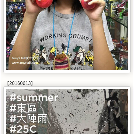
‪ 【20160613】