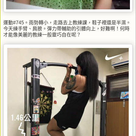
運動#745。雨勢轉小，走路去上教練課，鞋子裡還是半濕。
今天練手臂、肩膀。彈力帶輔助的引體向上，好難啊！何時
才能像美麗的教練一般靈巧自在呢？