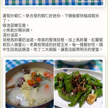
蘆筍炒蝦仁。新合發的蝦仁好迷你，下鍋後都快縮成蝦米
了。
綠泡菜嫩豆腐。
小魚乾炒糯米椒。
清炒油菜。
培根馬鈴薯奶油湯。柴窯的整塊培根，加上馬鈴薯、紅蘿蔔
和別人做愛心、老黃檢現成的好甜玉米，每一樣都好吃。國
中生因為這鍋湯，吃了二大碗飯，讓我沒飯帶明天的便當。