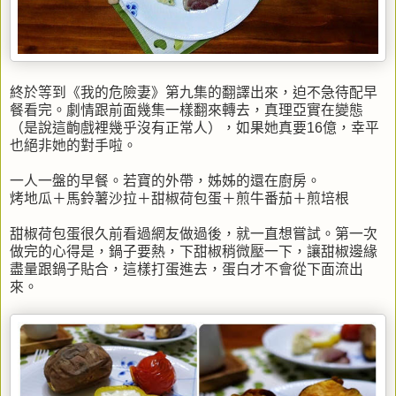
終於等到《我的危險妻》第九集的翻譯出來，迫不急待配早
餐看完。劇情跟前面幾集一樣翻來轉去，真理亞實在變態
（是說這齣戲裡幾乎沒有正常人），如果她真要16億，幸平
也絕非她的對手啦。
一人一盤的早餐。若寶的外帶，姊姊的還在廚房。
烤地瓜＋馬鈴薯沙拉＋甜椒荷包蛋＋煎牛番茄＋煎培根
甜椒荷包蛋很久前看過網友做過後，就一直想嘗試。第一次
做完的心得是，鍋子要熱，下甜椒稍微壓一下，讓甜椒邊緣
盡量跟鍋子貼合，這樣打蛋進去，蛋白才不會從下面流出
來。