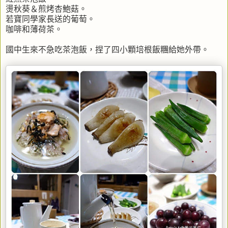
燙秋葵＆煎烤杏鮑菇。
若寶同學家長送的葡萄。
咖啡和薄荷茶。
國中生來不急吃茶泡飯，捏了四小顆培根飯糰給她外帶。