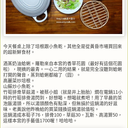
今天餐桌上除了培根跟小魚乾，其他全是從黃昏市場買回來
的超新鮮食材。
酒蒸奶油蛤蜊。羅勒來自本宮的香草花園（最好有這個花園
啦），現摘的最青。一心二用的結果，就是完全沒聽到蛤蜊
打開的聲音，蒸到蛤蜊都縮了（囧）。
高麗菜炒培根。
山蘇炒小魚乾。
竹筍排骨草菇湯。被蔡小姐（就是井上胎胎）燜在電鍋11小
時的竹筍排骨湯閃到，好想喝。想喝就煮吧！用了早晨的茶
泡飯湯頭，所以湯頭顏色有點深，但無損於這鍋湯的好滋
味。老黃說他昨晚給的買菜錢換這鍋湯就值啦。
這鍋湯成本筍子76，排骨100，草菇30，瓦斯、高湯算50，
這樣本宮的手藝值1700喔！哈哈哈。