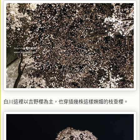
白川這裡以吉野櫻為主，也穿插幾株這樣嫵媚的枝垂櫻。