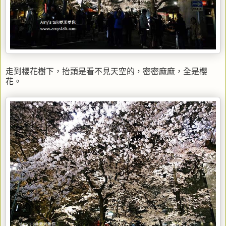
走到櫻花樹下，抬頭是看不見天空的，密密麻麻，全是櫻
花。