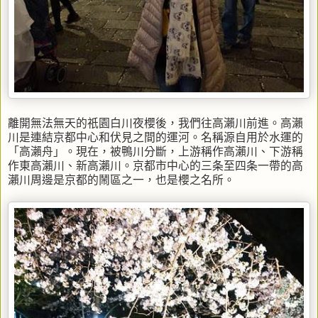
離開無法無天的祇園白川夜櫻後，我們往高瀨川前進。高瀨
川是連結京都中心和伏見之間的運河。名稱源自用於水運的
「高瀨舟」。現在，被鴨川分斷，上游稱作高瀨川、下游稱
作東高瀨川、新高瀨川。京都市中心的三条至四条一帶的高
瀨川周邊是京都的鬧區之一，也是櫻之名所。