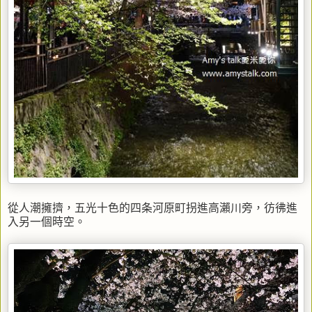
從人潮擁擠，五光十色的四条河原町拐進高瀨川旁，彷彿進
入另一個時空。