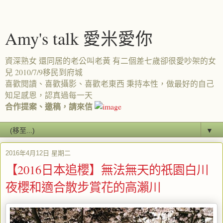
Amy's talk 愛米愛你
資深熟女 還同居的老公叫老黃 有二個差七歲卻很愛吵架的女
兒 2010/7/9移民到府城
喜歡閱讀、喜歡攝影、喜歡老東西 秉持本性，做最好的自己
知足感恩，認真過每一天
合作提案、邀稿，請來信
▼
2016年4月12日 星期二
【2016日本追櫻】無法無天的祇園白川
夜櫻和適合散步賞花的高瀨川