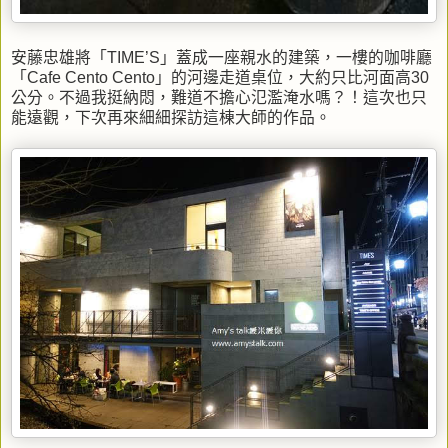
安藤忠雄將「TIME’S」蓋成一座親水的建築，一樓的咖啡廳
「Cafe Cento Cento」的河邊走道桌位，大約只比河面高30
公分。不過我挺納悶，難道不擔心氾濫淹水嗎？！這次也只
能遠觀，下次再來細細探訪這棟大師的作品。