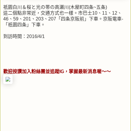
祇園白川＆桜と光の帯の高瀨川(木屋町四条~五条)
這二個點非常近，交通方式也一樣。市巴士10、11、12、
46、59、201、203、207「四条京阪前」下車。京阪電車-
「祇園四条」下車。
到訪時間：2016/4/1
歡迎按讚加入粉絲團並追蹤IG，掌握最新消息喔～～