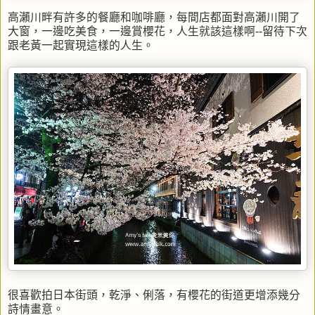
高瀨川畔有許多的餐廳和咖啡廳，每間店都面對高瀨川開了
大窗，一邊吃美食，一邊賞櫻花，人生就該這樣啊--留待下次
跟老黃一起實現這樣的人生。
很喜歡拍日本街頭，乾淨、俐落，有櫻花的街道更增添幾分
詩情畫意。