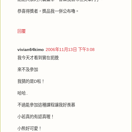
恭喜得獎者，獎品我一併公布嚕。
回覆
vivian64kimo
2006年11月13日 下午3:08
我今天才看到實在扼脕
來不及參加
我猜的是D啦！
哈哈..
不過能參加這種課程讓我好羨慕
小若真的有認真喔！
小熊好可愛！