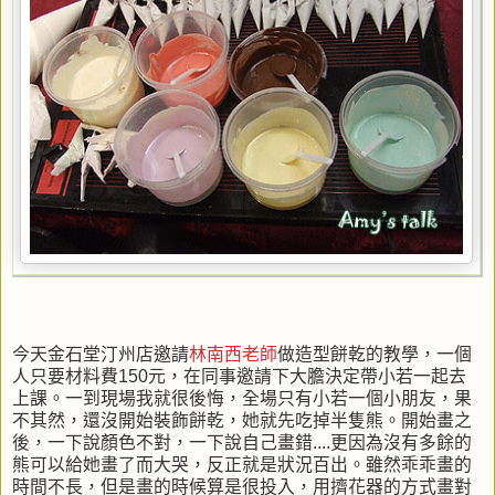
今天金石堂汀州店邀請
林南西老師
做造型餅乾的教學，一個
人只要材料費150元，在同事邀請下大膽決定帶小若一起去
上課。一到現場我就很後悔，全場只有小若一個小朋友，果
不其然，還沒開始裝飾餅乾，她就先吃掉半隻熊。開始畫之
後，一下說顏色不對，一下說自己畫錯....更因為沒有多餘的
熊可以給她畫了而大哭，反正就是狀況百出。雖然乖乖畫的
時間不長，但是畫的時候算是很投入，用擠花器的方式畫對