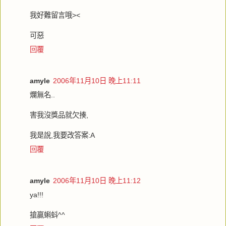
我好難留言哦><
可惡
回覆
amyle
2006年11月10日 晚上11:11
爛無名..
害我沒獎品就欠揍,
我是說,我要改答案:A
回覆
amyle
2006年11月10日 晚上11:12
ya!!!
搶贏蝌蚪^^