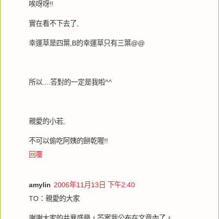
唉呀呀!!
實在看不下去了,
幸運草是四葉,B的幸運草只有三葉@@
所以....答對的一定是我啦^^
親愛的小若,
不可以偷吃阿姨的餅乾喔!!
回覆
amylin
2006年11月13日 下午2:40
TO：親愛的大家
謝謝大家的共襄盛舉，答案我公布在文章內了，