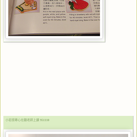
小若很專心在聽老師上課
951110