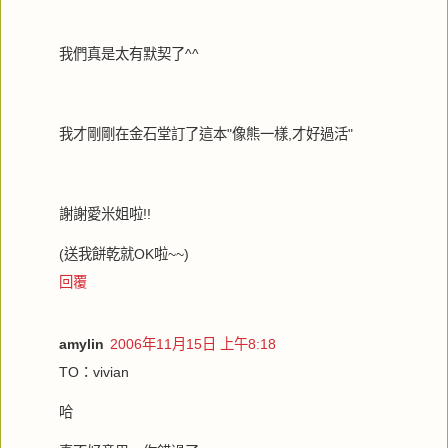
我們真是太有默契了^^
我才剛剛在金石堂訂了這本"像熊一樣,才好過活"
謝謝愛米姐啦!!
(送我餅乾就OK啦~~)
回覆
amylin
2006年11月15日 上午8:18
TO：vivian
哈