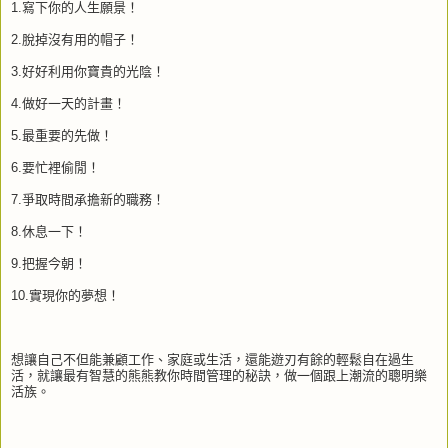
1.寫下你的人生願景！
2.脫掉沒有用的帽子！
3.好好利用你寶貴的光陰！
4.做好一天的計畫！
5.最重要的先做！
6.要忙裡偷閒！
7.爭取時間承擔新的職務！
8.休息一下！
9.把握今朝！
10.實現你的夢想！
想讓自己不但能兼顧工作、家庭或生活，還能遊刃有餘的輕鬆自在過生
活，就讓最有智慧的熊熊教你時間管理的秘訣，做一個跟上潮流的聰明樂
活族。