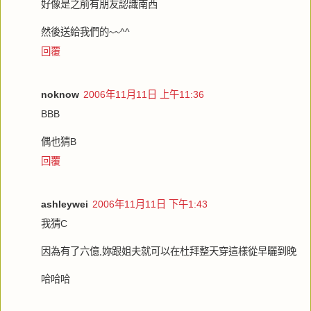
好像是之前有朋友認識南西
然後送給我們的~~^^
回覆
noknow
2006年11月11日 上午11:36
BBB
偶也猜B
回覆
ashleywei
2006年11月11日 下午1:43
我猜C
因為有了六億,妳跟姐夫就可以在杜拜整天穿這樣從早曬到晚
哈哈哈