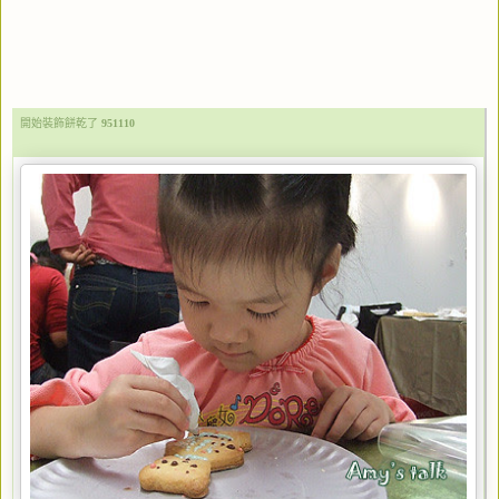
開始裝飾餅乾了
951110