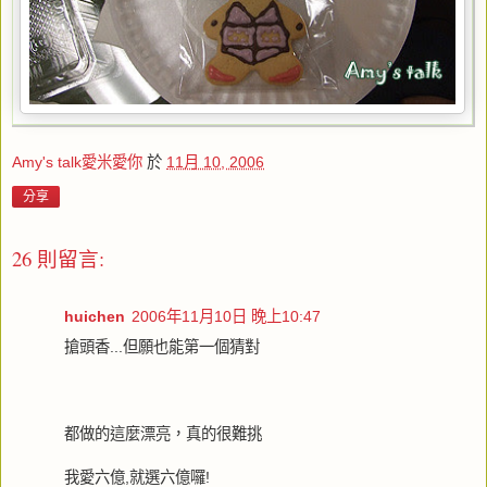
Amy's talk愛米愛你
於
11月 10, 2006
分享
26 則留言:
huichen
2006年11月10日 晚上10:47
搶頭香...但願也能第一個猜對
都做的這麼漂亮，真的很難挑
我愛六億,就選六億囉!