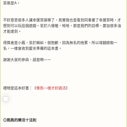
答案是A。
不好意思很多人讓幸運草誤導了，其實我也是看到同事畫了幸運草時，才
想到可以玩這個遊戲。至於六億喔，哈哈，那是我們的目標，要加很多油
才能達到。
得獎者是小鳳，至於蝌蚪，很抱歉，因為無名的拖累，所以增額錄取一
名，一樣會收到愛米準備的這本書。
謝謝大家的參與，感恩啊～～
禮物是這本好書：《
像熊一樣才好過活
》
◎熊熊的樂活十法則