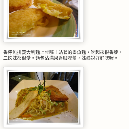
香檸魚排義大利麵上桌囉！站著的墨魚麵，吃起來很香脆，
二姊妹都很愛。麵包沾滿果香咖哩醬，姊姊說好好吃喔。