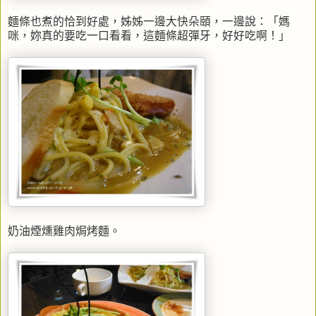
麵條也煮的恰到好處，姊姊一邊大快朵頤，一邊說：「媽
咪，妳真的要吃一口看看，這麵條超彈牙，好好吃啊！」
奶油煙燻雞肉焗烤麵。