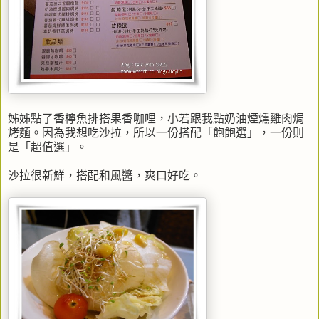
姊姊點了香檸魚排搭果香咖哩，小若跟我點奶油煙燻雞肉焗
烤麵。因為我想吃沙拉，所以一份搭配「飽飽選」，一份則
是「超值選」。
沙拉很新鮮，搭配和風醬，爽口好吃。