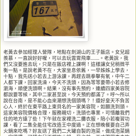
老黃去參加經理人營隊，地點在劍湖山的王子飯店。女兒超
羨慕，一直說好好喔，可以去玩雲霄飛車.......。老黃說，我
們又沒要進去玩，只是在飯店裡上課啊！這樣讓女兒稍微平
衡一點。是說老黃不在，大家坐息依舊，一早姊姊上學去，
十點，我先送小若去上游泳課，再趕去跳拳擊有氧，中午二
人都下課，回家洗澡，今天不洗頭，因為等等要帶小若去修
瀏海，順便洗頭啊。結果，沒有事先預約，連續四家美容院
都說要等候，其中二家甚至說，今天預約都滿了。呼～所以
說在台南，是不能心血來潮想洗個頭嗎？！還好皇天不負苦
心人，終於在東平路上東貝名的一家美容院，如願洗到頭。
這家美容院價格合理，服務親切，洗頭也專業，可惜離我們
住的地方遠了些！下午就在家裡洗二攤衣服，陪小若複習功
課，看了二集全能住宅改造王中度過。正在想晚餐要自己弄
火鍋來吃嗎？好友送了我們二大罐自製的泡菜，做成泡菜鍋