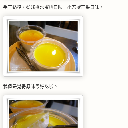
手工奶酪，姊姊選水蜜桃口味，小若選芒果口味。
我倒是覺得原味最好吃啦。