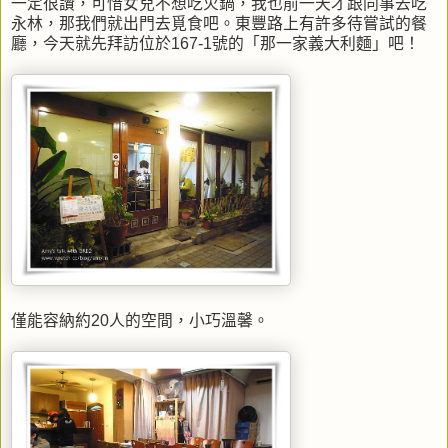
一定很讚，可惜女兒不想吃火鍋，我也前一天才跟同事去吃
永林，那我們就出門去覓食吧。東豐路上有許多待嘗試的餐
廳，今天就先拜訪位於167-1號的「那一家義大利麵」吧！
僅能容納約20人的空間，小巧溫馨。