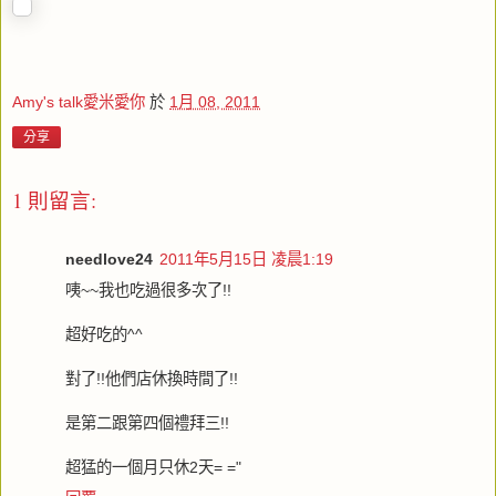
Amy's talk愛米愛你
於
1月 08, 2011
分享
1 則留言:
needlove24
2011年5月15日 凌晨1:19
咦~~我也吃過很多次了!!
超好吃的^^
對了!!他們店休換時間了!!
是第二跟第四個禮拜三!!
超猛的一個月只休2天= ="