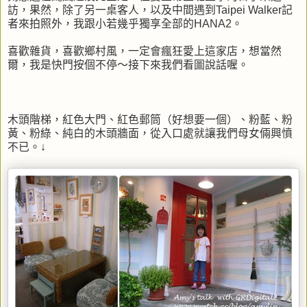
訪，果然，除了另一桌客人，以及中間遇到Taipei Walker記
者來拍照外，我跟小若幾乎獨享全部的HANA2。
喜歡雜貨，喜歡鄉村風，一定會瘋狂愛上這家店，想當然
爾，我是快門按個不停～接下來我們看圖說話喔。
木頭階梯，紅色大門、紅色郵筒（好想要一個）、粉藍、粉
黃、粉綠、純白的木頭牆面，從入口處就讓我們母女倆興憤
不已。↓