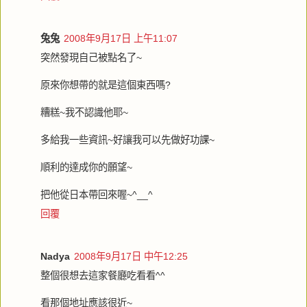
兔兔
2008年9月17日 上午11:07
突然發現自己被點名了~
原來你想帶的就是這個東西嗎?
糟糕~我不認識他耶~
多給我一些資訊~好讓我可以先做好功課~
順利的達成你的願望~
把他從日本帶回來喔~^__^
回覆
Nadya
2008年9月17日 中午12:25
整個很想去這家餐廳吃看看^^
看那個地址應該很近~