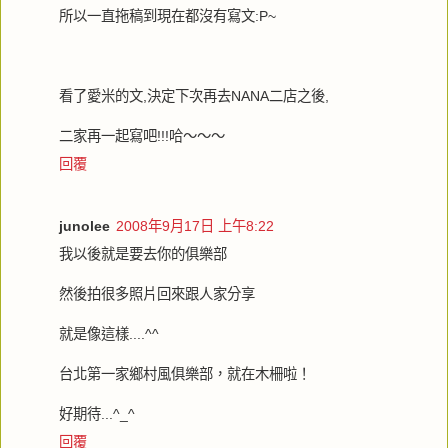
所以一直拖稿到現在都沒有寫文:P~
看了愛米的文,決定下次再去NANA二店之後,
二家再一起寫吧!!!哈～～～
回覆
junolee
2008年9月17日 上午8:22
我以後就是要去你的俱樂部
然後拍很多照片回來跟人家分享
就是像這樣....^^
台北第一家鄉村風俱樂部，就在木柵啦！
好期待...^_^
回覆