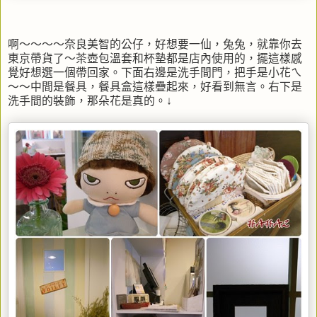
啊～～～～奈良美智的公仔，好想要一仙，兔兔，就靠你去
東京帶貨了～茶壺包溫套和杯墊都是店內使用的，擺這樣感
覺好想選一個帶回家。下面右邊是洗手間門，把手是小花ㄟ
～～中間是餐具，餐具盒這樣疊起來，好看到無言。右下是
洗手間的裝飾，那朵花是真的。↓