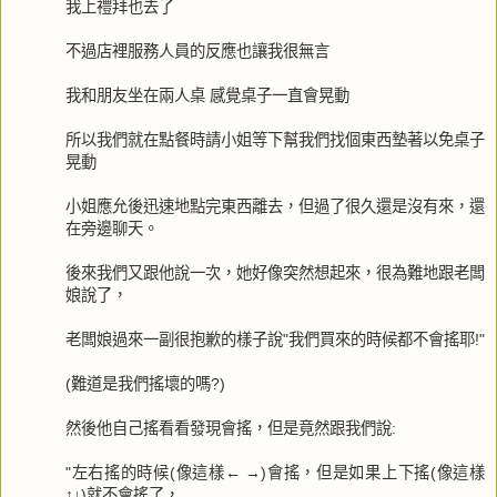
我上禮拜也去了
不過店裡服務人員的反應也讓我很無言
我和朋友坐在兩人桌 感覺桌子一直會晃動
所以我們就在點餐時請小姐等下幫我們找個東西墊著以免桌子
晃動
小姐應允後迅速地點完東西離去，但過了很久還是沒有來，還
在旁邊聊天。
後來我們又跟他說一次，她好像突然想起來，很為難地跟老闆
娘說了，
老闆娘過來一副很抱歉的樣子說"我們買來的時候都不會搖耶!"
(難道是我們搖壞的嗎?)
然後他自己搖看看發現會搖，但是竟然跟我們說:
"左右搖的時候(像這樣← →)會搖，但是如果上下搖(像這樣
↑↓)就不會搖了，