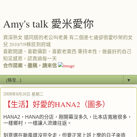
Amy's talk 愛米愛你
資深熟女 還同居的老公叫老黃 有二個差七歲卻很愛吵架的女
兒 2010/7/9移民到府城
喜歡閱讀、喜歡攝影、喜歡老東西 秉持本性，做最好的自己
知足感恩，認真過每一天
合作提案、邀稿，請來信
▼
2008年9月16日 星期二
【生活】好愛的HANA2（圖多）
HANA2，HANA的分店，剛開幕沒多久，比本店寬敞很多，
一樣鄉村，一樣讓人流連往返。
刻意選在颱風還沒完全走，但要正常上班上學的日子來造