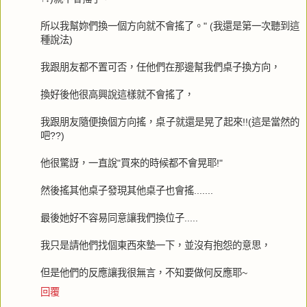
所以我幫妳們換一個方向就不會搖了。" (我還是第一次聽到這
種說法)
我跟朋友都不置可否，任他們在那邊幫我們桌子換方向，
換好後他很高興說這樣就不會搖了，
我跟朋友隨便換個方向搖，桌子就還是晃了起來!!(這是當然的
吧??)
他很驚訝，一直說"買來的時候都不會晃耶!"
然後搖其他桌子發現其他桌子也會搖.......
最後她好不容易同意讓我們換位子.....
我只是請他們找個東西來墊一下，並沒有抱怨的意思，
但是他們的反應讓我很無言，不知要做何反應耶~
回覆