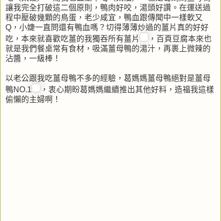
讓我完全打破這二個原則，鴨肉好咬，湯頭好讚。在運送過
程中壓破幾顆的鳥蛋，老少咸宜，鴨血跟傳聞中一樣軟又
Q，小婕一直問還有鴨血嗎？切得薄薄炒過的薑片真的好好
吃，本來就喜歡吃薑的我獨吞所有薑片
，百頁豆腐本來也
就是我們餐桌常有食材，吸滿薑母鴨的湯汁，再裹上微辣的
沾醬，一級棒！
以老公跟我吃薑母鴨不多的經驗，葛媽媽薑母鴨絕對是薑母
鴨NO.1
，衷心期盼葛媽媽繼續推出其他好料，造福我這樣
偷懶的主婦啊！