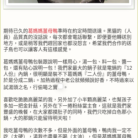
期待已久的
葛媽媽薑母鴨
準時在約定時間送達。黑貓的（人
員）品質真的沒話說，每次都會電話聯繫，即便要他轉送別
地方，或是稍等我們趕回家也都沒怨言，希望我們合作的送
子鳥也可以讓客人有這樣感覺。
葛媽媽薑母鴨包裝跟說明一樣用心，湯一包、料一包、醬一
包，還有貼心說明一包！我們家最大的鍋子就是電鍋的『12
人份』內鍋，很明顯是裝不下葛媽媽『二人份』的薑母鴨，
於是分成二鍋↓。加熱過程中老公就頻頻說好香，不時過來以
試湯頭之名，行偷喝之實
。
喜歡吃脆脆高麗菜的我，另外加了小半顆高麗菜，也幫孩子
多加一把金針菇，另外在下一捲粉絲當主食，這就是我們家
豐盛的晚餐，在大家都摸肚子的同時，我們只吃掉白色那小
鍋，大的那鍋只能留待明天啦！
我吃薑母鴨的次數不多，但是外面的薑母鴨，鴨肉我一定不
吃（太硬），湯我也盡量不喝（太油），但是葛媽媽薑母鴨