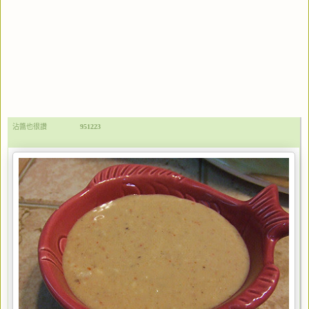
沾醬也很讚
951223