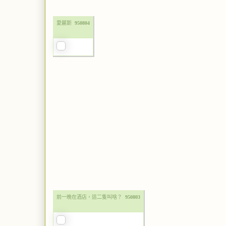
愛麗斯
950804
前一晚在酒店，這二隻叫啥？
950803