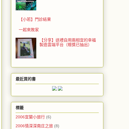
【小若】門診結果
一起來敗家
【分享】送禮自用兩相宜的幸福
製造雲端平台（贈獎已抽出）
最近買的書
標籤
2006宜蘭小旅行
(6)
2006情深深南庄之旅
(8)