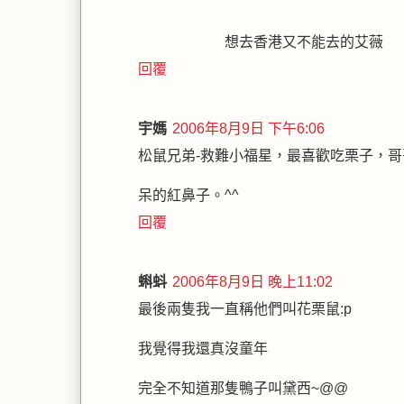
想去香港又不能去的艾薇
回覆
宇媽
2006年8月9日 下午6:06
松鼠兄弟-救難小福星，最喜歡吃栗子，
呆的紅鼻子。^^
回覆
蝌蚪
2006年8月9日 晚上11:02
最後兩隻我一直稱他們叫花栗鼠:p
我覺得我還真沒童年
完全不知道那隻鴨子叫黛西~@@