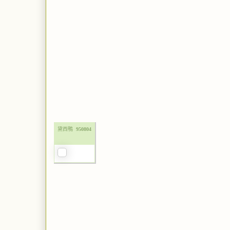
黛西鴨
950804