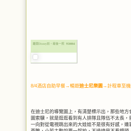
離開Disney前，最後一照
950804
8/4酒店自助早餐→暢遊
迪士尼樂園
→計程車至機
在迪士尼的導覽圖上，有清楚標示出，那些地方
圖索驥，就是逛逛看到有人排隊且隊伍不太長，
一向對從電視跳出來的大娃娃不是很有好感，連
西鴨，小若主動說要一起拍，不過總是不看鏡頭