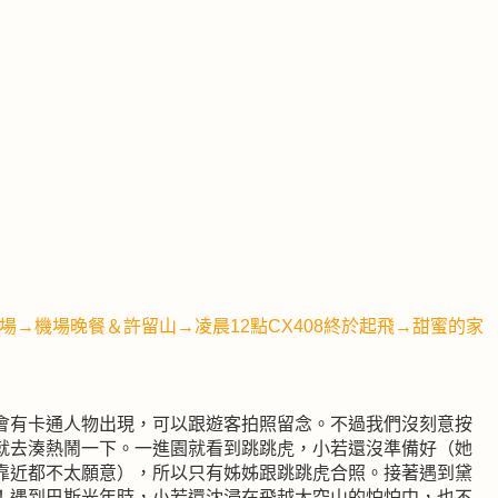
場→機場晚餐＆許留山→凌晨12點CX408終於起飛→甜蜜的家
會有卡通人物出現，可以跟遊客拍照留念。不過我們沒刻意按
就去湊熱鬧一下。一進園就看到跳跳虎，小若還沒準備好（她
靠近都不太願意），所以只有姊姊跟跳跳虎合照。接著遇到黛
！遇到巴斯光年時，小若還沈浸在飛越太空山的怕怕中，也不