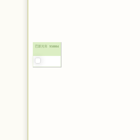
巴斯光年
950804