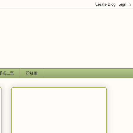
愛米上菜
粉絲團