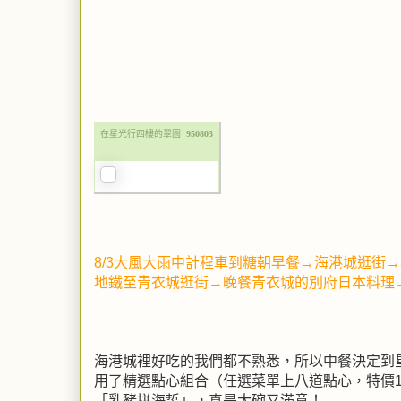
在星光行四樓的翠園
950803
8/3大風大雨中計程車到
糖朝早餐
→海港城逛街→
地鐵至青衣城逛街→晚餐青衣城的別府日本料理
海港城裡好吃的我們都不熟悉，所以中餐決定到
用了精選點心組合（任選菜單上八道點心，特價1
「乳豬拼海蜇」，真是大碗又滿意！