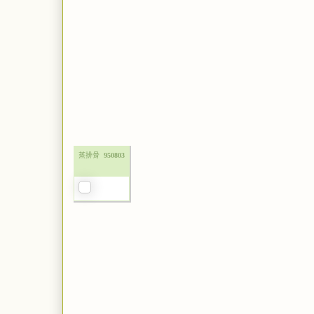
蒸排骨
950803