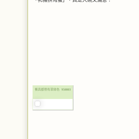
餐具都帶有翠綠色
950803