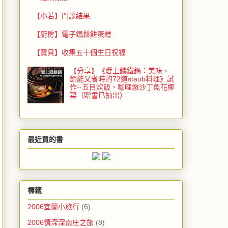
【小若】門診結果
【廚房】電子鍋鬆餅蛋糕
【寶貝】收集五十個生日祝福
【分享】《愛上鑄鐵鍋：美味、
節能又省時的72道staub料理》試
作--五目炊飯、咖哩燉沙丁魚花椰
菜（贈書已抽出）
最近買的書
標籤
2006宜蘭小旅行
(6)
2006情深深南庄之旅
(8)