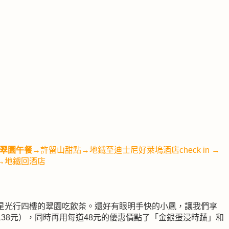
翠園午餐
→許留山甜點→
地鐵
至
迪士尼好萊塢酒店
check in →
→地鐵回酒店
星光行四樓的翠園吃飲茶。還好有眼明手快的小鳳，讓我們享
38元），同時再用每道48元的優惠價點了「金銀蛋浸時蔬」和