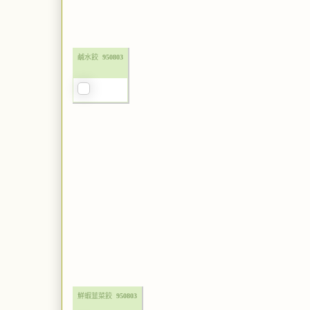
鹹水餃
950803
鮮蝦韮菜餃
950803