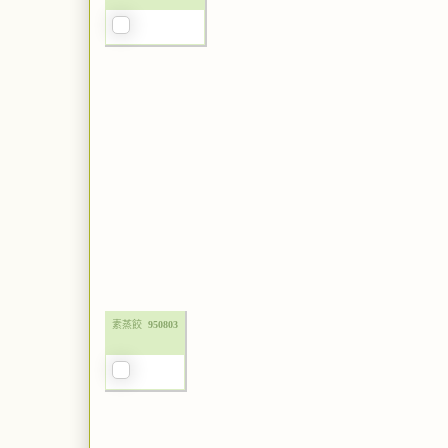
素蒸餃
950803