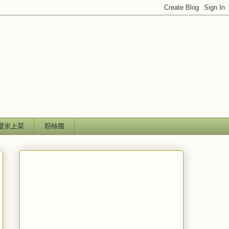
愛米上菜
粉絲團