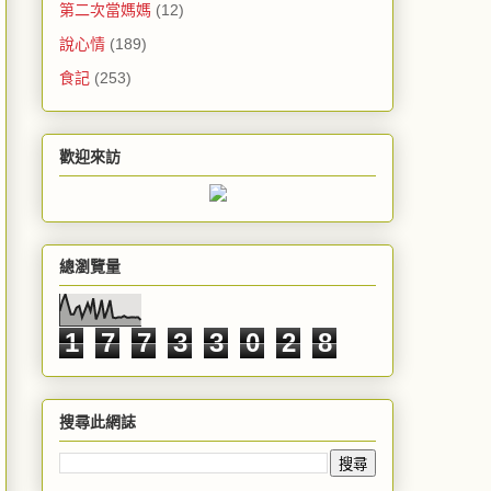
第二次當媽媽
(12)
說心情
(189)
食記
(253)
歡迎來訪
總瀏覽量
1
7
7
3
3
0
2
8
搜尋此網誌