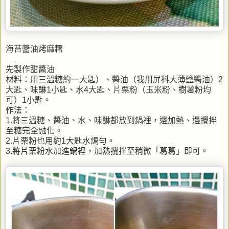
海苔醬油烤麻糬
先製作甜醬油
材料：用三溫糖約一大匙）、醬油（我用屏科大薄鹽醬油）2
大匙、味醂1小匙、水4大匙、片栗粉（玉米粉、樹薯粉均
可）1小匙。
作法：
1.將三溫糖、醬油、水、味醂都放到鍋裡，邊加熱、邊攪拌
至糖完全融化。
2.片栗粉也用約1大匙水調勻。
3.將片栗粉水加進鍋裡，加熱攪拌至稍微「葛葛」即可。