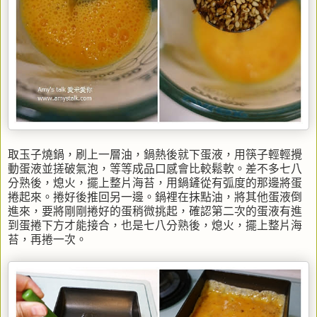
取玉子燒鍋，刷上一層油，鍋熱後就下蛋液，用筷子輕輕攪
動蛋液並搓破氣泡，等等成品口感會比較鬆軟。差不多七八
分熟後，熄火，擺上整片海苔，用鍋鏟從有弧度的那邊將蛋
捲起來。捲好後推回另一邊。鍋裡在抹點油，將其他蛋液倒
進來，要將剛剛捲好的蛋稍微挑起，確認第二次的蛋液有進
到蛋捲下方才能接合，也是七八分熟後，熄火，擺上整片海
苔，再捲一次。