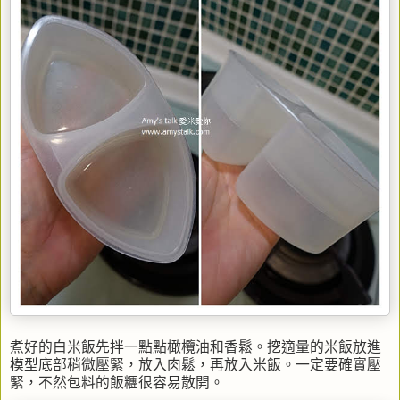
煮好的白米飯先拌一點點橄欖油和香鬆。挖適量的米飯放進
模型底部稍微壓緊，放入肉鬆，再放入米飯。一定要確實壓
緊，不然包料的飯糰很容易散開。