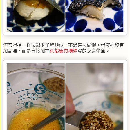
海苔蛋捲，作法跟玉子燒類似，不過這次偷懶，蛋液裡沒有
加高湯，而是直接加在
京都錦市場櫂
買的芝麻柴魚。