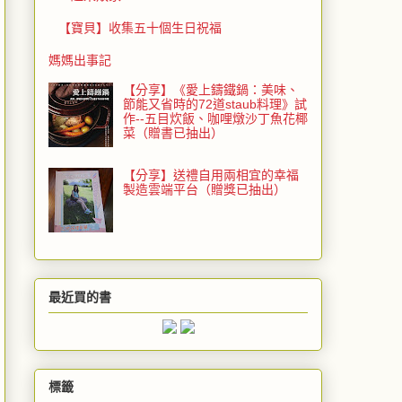
【寶貝】收集五十個生日祝福
媽媽出事記
【分享】《愛上鑄鐵鍋：美味、
節能又省時的72道staub料理》試
作--五目炊飯、咖哩燉沙丁魚花椰
菜（贈書已抽出）
【分享】送禮自用兩相宜的幸福
製造雲端平台（贈獎已抽出）
最近買的書
標籤