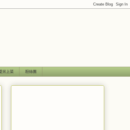
愛米上菜
粉絲團