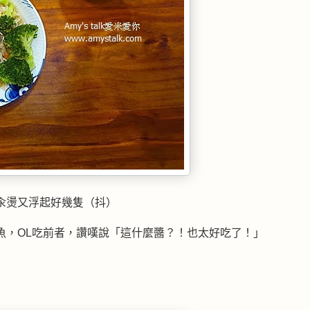
汆燙又浮起好幾隻（抖）
魚，OL吃前者，讚嘆說「這什麼醬？！也太好吃了！」