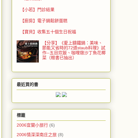
【小若】門診結果
【廚房】電子鍋鬆餅蛋糕
【寶貝】收集五十個生日祝福
【分享】《愛上鑄鐵鍋：美味、
節能又省時的72道staub料理》試
作--五目炊飯、咖哩燉沙丁魚花椰
菜（贈書已抽出）
最近買的書
標籤
2006宜蘭小旅行
(6)
2006情深深南庄之旅
(8)