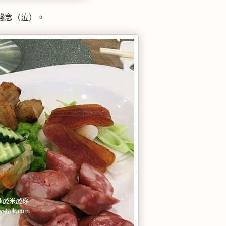
殘念（泣）。