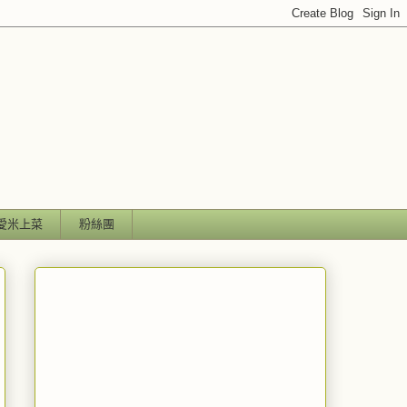
愛米上菜
粉絲團