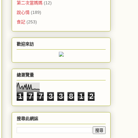
第二次當媽媽
(12)
說心情
(189)
食記
(253)
歡迎來訪
總瀏覽量
1
7
7
3
3
8
1
2
搜尋此網誌