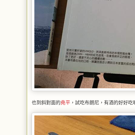
也到斜對面的
堯平
，試吃布朗尼，有酒的好好吃