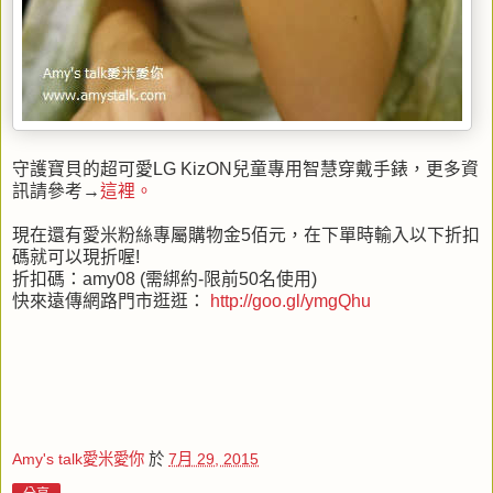
守護寶貝的超可愛LG KizON兒童專用智慧穿戴手錶，更多資
訊請參考→
這裡。
現在還有愛米粉絲專屬購物金5佰元，在下單時輸入以下折扣
碼就可以現折喔!
折扣碼：amy08 (需綁約-限前50名使用)
快來遠傳網路門市逛逛：
http://goo.gl/ymgQhu
Amy's talk愛米愛你
於
7月 29, 2015