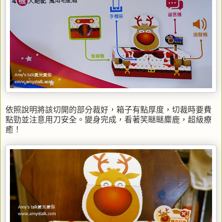
依照說明將該切開的部分裁好，箱子有點厚度，切裁時要費
點勁並注意用刀安全。變身完成，看著笑瞇瞇麋鹿，超級療
癒！