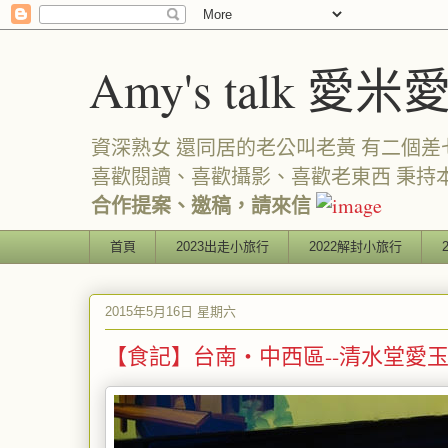
Amy's talk 愛米
資深熟女 還同居的老公叫老黃 有二個差七歲
喜歡閱讀、喜歡攝影、喜歡老東西 秉持
合作提案、邀稿，請來信
首頁
2023出走小旅行
2022解封小旅行
2015年5月16日 星期六
【食記】台南‧中西區--清水堂愛