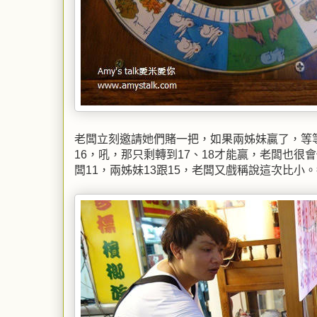
老闆立刻邀請她們賭一把，如果兩姊妹贏了，等
16，吼，那只剩轉到17、18才能贏，老闆也
闆11，兩姊妹13跟15，老闆又戲稱說這次比