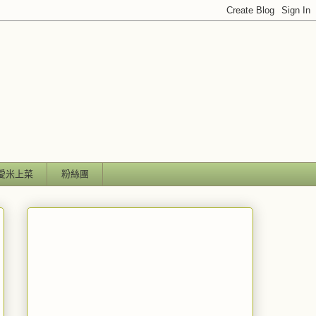
愛米上菜
粉絲團