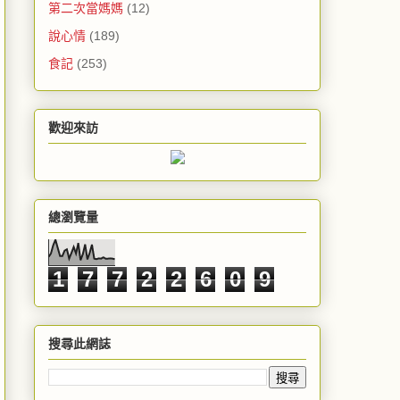
第二次當媽媽
(12)
說心情
(189)
食記
(253)
歡迎來訪
總瀏覽量
1
7
7
2
2
6
0
9
搜尋此網誌