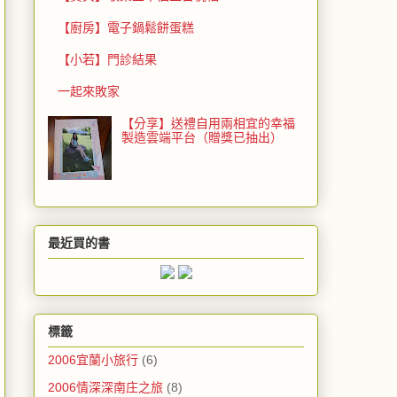
【廚房】電子鍋鬆餅蛋糕
【小若】門診結果
一起來敗家
【分享】送禮自用兩相宜的幸福
製造雲端平台（贈獎已抽出）
最近買的書
標籤
2006宜蘭小旅行
(6)
2006情深深南庄之旅
(8)