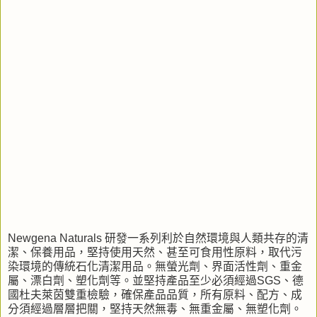
Newgena Naturals 研發一系列利於自然環境與人類共存的清
潔、保養用品，堅持使用天然、甚至可食用性原料，取代污
染環境的傳統石化清潔用品。無螢光劑、界面活性劑、重金
屬、漂白劑、塑化劑等。並堅持產品至少必須經過SGS、德
國杜夫萊茵雙重檢驗，確保產品品質，所有原料、配方、成
分須經過層層把關，堅持天然無毒、無重金屬、無塑化劑。