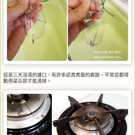
這是三天沒清的爐口，有許多認真煮飯的痕跡，平常這都得
動用菜瓜部才能清掉。