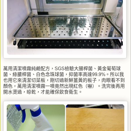
萬用清潔噴霧純鹼配方，SGS檢驗大腸桿菌、黃金葡萄球
菌、綠膿桿菌、白色念珠球菌，抑菌率高達99.9%。所以我
也用它來清潔切菜板，剛切過新鮮薑黃的板子，肉眼看不到
顏色，萬用清潔噴霧一噴竟然出現紅色（嚇）。洗完後再用
開水燙過，晾乾，才能確保飲食衛生。