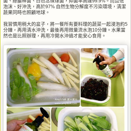
菌、綠膿桿菌、白色念珠球菌，抑菌率高達99.9%。而且低
泡沫、好沖洗，高於97% 自然生物分解度不污染環境，清潔
蔬果同時也照顧地球。
我習慣用稍大的盆子，將一餐所有要料理的蔬菜一起浸泡約5
分鐘，再用清水沖洗，最後再用微量流水泡10分鐘。水果當
然也是比照辦理，再用冷開水沖過才能安心食用。