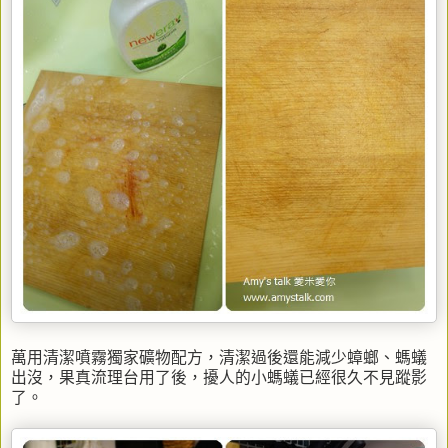
萬用清潔噴霧獨家礦物配方，清潔過後還能減少蟑螂、螞蟻
出沒，果真流理台用了後，擾人的小螞蟻已經很久不見蹤影
了。