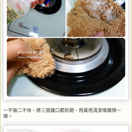
一不做二不休，將三個爐口都拆開，用萬用清潔噴霧噴一
噴。