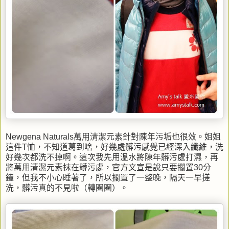
Newgena Naturals萬用清潔元素針對陳年污垢也很效。姐姐
這件T恤，不知道葛到啥，好幾處髒污感覺已經深入纖維，洗
好幾次都洗不掉啊。這次我先用溫水將陳年髒污處打濕，再
將萬用清潔元素抹在髒污處，官方文宣是說只要擱置30分
鐘，但我不小心睡著了，所以擱置了一整晚，隔天一早搓
洗，髒污真的不見啦（轉圈圈）。