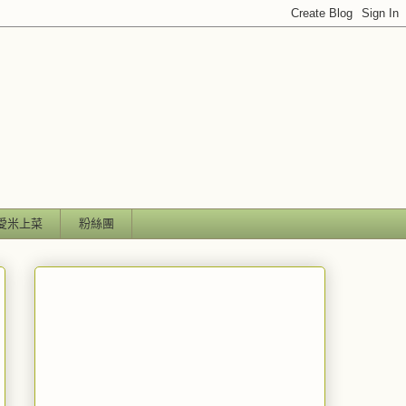
愛米上菜
粉絲團