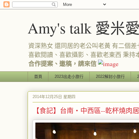
Amy's talk 愛米
資深熟女 還同居的老公叫老黃 有二個差七歲
喜歡閱讀、喜歡攝影、喜歡老東西 秉持
合作提案、邀稿，請來信
首頁
2023出走小旅行
2022解封小旅行
2014年12月25日 星期四
【食記】台南‧中西區--乾杯燒肉