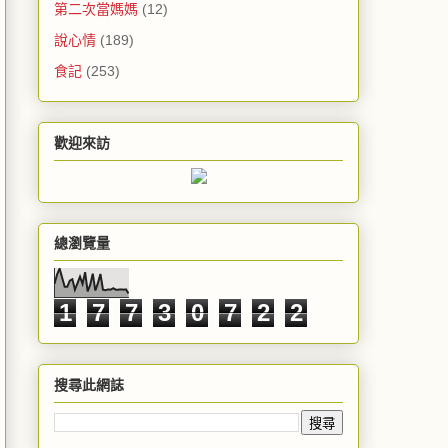
第二次當媽媽
(12)
說心情
(189)
食記
(253)
歡迎來訪
總瀏覽量
1
7
7
3
0
7
2
2
搜尋此網誌