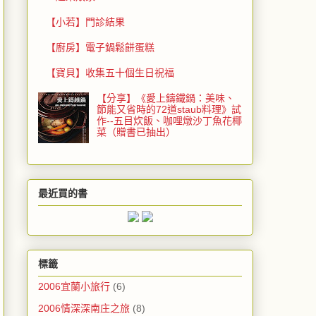
【小若】門診結果
【廚房】電子鍋鬆餅蛋糕
【寶貝】收集五十個生日祝福
【分享】《愛上鑄鐵鍋：美味、
節能又省時的72道staub料理》試
作--五目炊飯、咖哩燉沙丁魚花椰
菜（贈書已抽出）
最近買的書
標籤
2006宜蘭小旅行
(6)
2006情深深南庄之旅
(8)