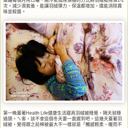
建議每個月用日曬、開冷氣或除濕機的方式將羽絨被除濕1-2
次。減少濕氣後，能讓羽絨彈力、保溫都增加，還能消除異
味並殺菌。
第一晚蓋著Health Life健康生活寢具羽絨被睡覺，隔天就睡
過頭。ㄟ害，該不會這個冬天要一直遲到吧。這幾天蓋著羽
絨被，覺得跟之前棉被最大不一樣就是「觸感輕柔、暖而不