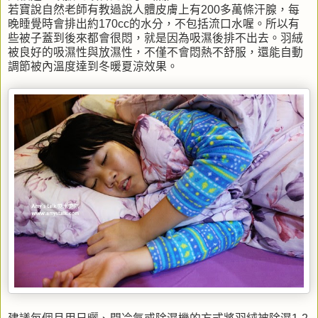
若寶說自然老師有教過說人體皮膚上有200多萬條汗腺，每
晚睡覺時會排出約170cc的水分，不包括流口水喔。所以有
些被子蓋到後來都會很悶，就是因為吸濕後排不出去。羽絨
被良好的吸濕性與放濕性，不僅不會悶熱不舒服，還能自動
調節被內溫度達到冬暖夏涼效果。