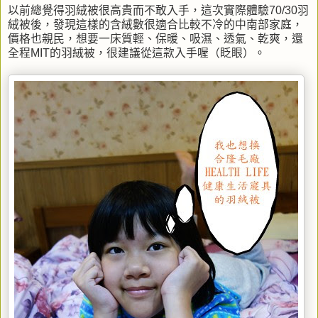
以前總覺得羽絨被很高貴而不敢入手，這次實際體驗70/30羽
絨被後，發現這樣的含絨數很適合比較不冷的中南部家庭，
價格也親民，想要一床質輕、保暖、吸濕、透氣、乾爽，還
全程MIT的羽絨被，很建議從這款入手喔（眨眼）。