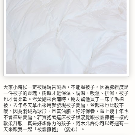
大家小時候一定被媽媽告誡過，不能壓被子。因為膨鬆度是
一件被子的靈魂，膨鬆才能保溫、調溫、吸濕、排濕，被子
也才會柔軟。老黃剛來台南時，朋友幫他買了一床羊毛棉
被，去年冬天拿出來用就發現被子變扁，蓋起來也比較不
暖。因為羽絨為球形，且富油脂，好好保養，蓋上幾十年也
不會連結變扁。若寶抱著這床被子說感覺跟被雲擁抱一樣的
軟柔舒服！真是好想像力的孩子，阿木允許你可以每週有一
天來跟我一起「被雲擁抱」（愛心）。