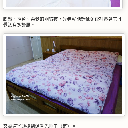
膨鬆、輕盈、柔軟的羽絨被，光看就能想像冬夜裡裹著它睡
覺該有多舒服。
又被這ㄚ頭搶到頭香先睡了（氣）。