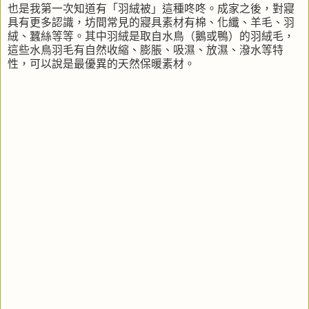
也是我第一次知道有「羽絨被」這種咚咚。成家之後，對寢
具有更多認識，坊間常見的寢具素材有棉、化纖、羊毛、羽
絨、蠶絲等等。其中羽絨是取自水鳥（鵝或鴨）的羽絨毛，
這些水鳥羽毛有自然收縮、膨脹、吸濕、放濕、潑水等特
性，可以說是最優異的天然保暖素材。