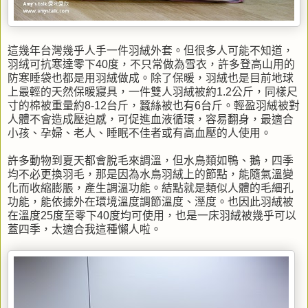
這幾年台灣幾乎人手一件羽絨外套。但很多人可能不知道，
羽绒可抗寒達零下40度，不只常做為雪衣，許多登高山用的
防寒睡袋也都是用羽絨做成。除了保暖，羽絨也是目前地球
上最輕的天然保暖寢具，一件雙人羽絨被約1.2公斤，同樣尺
寸的棉被重量約8-12台斤，蠶絲被也有6台斤。輕盈羽絨被對
人體不會造成壓迫感，可促進血液循環，容易翻身，最適合
小孩、孕婦、老人、睡眠不佳者或有高血壓的人使用。
許多動物到夏天都會脫毛來調溫，但水鳥類如鴨、鵝，四季
均不必更換羽毛，那是因為水鳥羽絨上的節點，能隨氣溫變
化而收縮膨脹，產生調溫功能。結點就是類似人體的毛細孔
功能，能依據外在環境溫度調節溫度、溼度。也因此羽絨被
在溫度25度至零下40度均可使用，也是一床羽絨被幾乎可以
蓋四季，太適合我這種懶人啦。