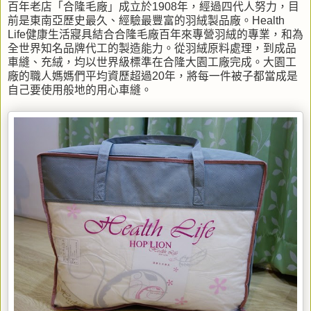
百年老店「合隆毛廠」成立於1908年，經過四代人努力，目
前是東南亞歷史最久、經驗最豐富的羽絨製品廠。Health
Life健康生活寢具結合合隆毛廠百年來專營羽絨的專業，和為
全世界知名品牌代工的製造能力。從羽絨原料處理，到成品
車縫、充絨，均以世界級標準在合隆大園工廠完成。大園工
廠的職人媽媽們平均資歷超過20年，將每一件被子都當成是
自己要使用般地的用心車縫。