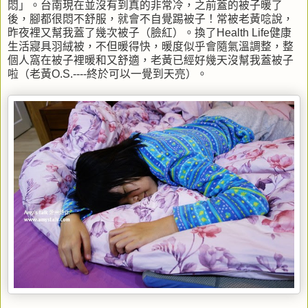
悶」。台南現在並沒有到真的非常冷，之前蓋的被子暖了
後，腳都很悶不舒服，就會不自覺踢被子！常被老黃唸說，
昨夜裡又幫我蓋了幾次被子（臉紅）。換了Health Life健康
生活寢具羽絨被，不但暖得快，暖度似乎會隨氣溫調整，整
個人窩在被子裡暖和又舒適，老黃已經好幾天沒幫我蓋被子
啦（老黃O.S.----終於可以一覺到天亮）。