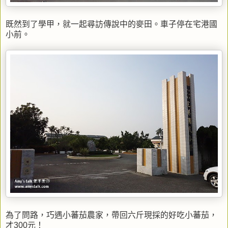
既然到了學甲，就一起尋訪傳說中的麥田。車子停在宅港國
小前。
為了問路，巧遇小蕃茄農家，帶回六斤現採的好吃小蕃茄，
才300元！