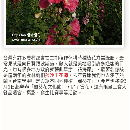
台灣有許多農村都會在二期稻作休耕時種植花卉當綠肥，最
常見就是向日葵跟波斯菊，數大就是美地吸引許多遊客的目
光，也有很多地方政府就藉此舉辦「花海節」，最著名應該
是這兩年的雲林莿桐
孩沙里花海
，去年春節我們也去湊了熱
鬧。台南學甲則是與眾不同地種植「蜀葵花」，今年也將從3
月1日起舉辦「蜀葵花文化節」，除了賞花，還有限量三寶大
餐品嚐會、攝影、寫生比賽等等活動。