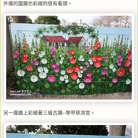
外邊的圍牆也彩繪的很有看頭。
另一邊牆上彩繪著三級古蹟--學甲慈濟宮。