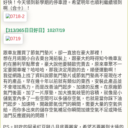
好快！今天領到新學期的停車證。希望明年也順利繼續領到
啊（合十）！
【313/365日日好日】102/7/19
跟車友團買了節氣門墊片，卻一直放在豪大那裡！
想在月底開小白去東台灣前裝上，跟豪大約時得知今晚車友
約在勝利早點聚會，豪大說他要騎歐兜賣去，原來車聚不一
定要開車喔？哈哈哈，那我決定用跑的去，順便運動啊！
我從網路上找了資料說節氣門墊片或節氣門墊高不是現在才
有的產品，早在幾十年以前就有類似的東西，安裝此產品並
不會增加馬力，而是改善油門起步、加速的反應。在原廠節
氣門後面，加了一片厚墊，加大進氣岐管的容積，就像是小
儲氣室內多了一些空間可以多儲存空氣，也就是當你踩下油
門起步、加速時，開啟節氣伐門的瞬間，需要大量的空氣供
給，而你多出來的儲存空氣補足你瞬間加速空氣不足或降低
油門反應遲鈍的問題！
PS。好吃的阿承紅豆餅八月底要搬家，希望不要搬到太遠的