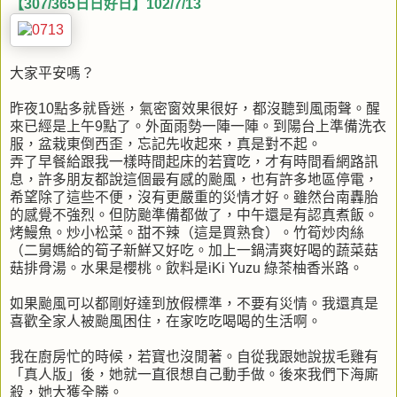
【307/365日日好日】102/7/13
大家平安嗎？
昨夜10點多就昏迷，氣密窗效果很好，都沒聽到風雨聲。醒
來已經是上午9點了。外面雨勢一陣一陣。到陽台上準備洗衣
服，盆栽東倒西歪，忘記先收起來，真是對不起。
弄了早餐給跟我一樣時間起床的若寶吃，才有時間看網路訊
息，許多朋友都說這個最有感的颱風，也有許多地區停電，
希望除了這些不便，沒有更嚴重的災情才好。雖然台南轟胎
的感覺不強烈。但防颱準備都做了，中午還是有認真煮飯。
烤鰻魚。炒小松菜。甜不辣（這是買熟食）。竹筍炒肉絲
（二舅媽給的筍子新鮮又好吃。加上一鍋清爽好喝的蔬菜菇
菇排骨湯。水果是櫻桃。飲料是iKi Yuzu 綠茶柚香米路。
如果颱風可以都剛好達到放假標準，不要有災情。我還真是
喜歡全家人被颱風困住，在家吃吃喝喝的生活啊。
我在廚房忙的時候，若寶也沒閒著。自從我跟她說拔毛雞有
「真人版」後，她就一直很想自己動手做。後來我們下海廝
殺，她大獲全勝。