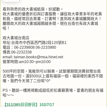
看到熟悉的政大書城紙袋，好感動。
政大書城的優惠折扣與訂書服務，讓從政大畢業多年的老黃
和我，還經常回去買書、訂書啊！直到政大書城離開政大！
離開政大的政大書城越開越多間，現在台南也有政大書城
啦！
政大書城台南店
地址:台南市中西區西門路2段120號B1
電話：06-2239808 06-2233980
傳真:06-2232338
email: taiman.books@msa.hinet.net
營業時間:am10:30~pm10:00
500坪的空間，寬敞到可以騎車，試營運期間消費就贈台南
古地圖一份，滿$500以上還有福袋一個，福袋裡的東西不錯
喔，我們今天領了二份呢^0^
PS。聽說一樓將規劃成超低折扣書籍賣場，愛書的朋友有福
啦～～
【311/365日日好日】102/7/17