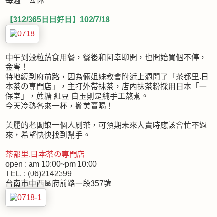
每週一公休
【312/365日日好日】102/7/18
中午到穀粒蔬食用餐，餐後和阿幸聊開，也開始買個不停，
金害！
特地繞到府前路，因為倆姐妹教會附近上週開了「茶都里.日
本茶の専門店」，主打外帶抹茶，店內抹茶粉採用日本「一
保堂」，蔗糖 紅豆 白玉則是純手工熬煮。
今天冷熱各來一杯，攏美賣喝！
美麗的老闆娘一個人刷茶，可預期未來大賣時應該會忙不過
來，希望快快找到幫手。
茶都里.日本茶の専門店
open : am 10:00~pm 10:00
TEL. : (06)2142399
台南市中西區府前路一段357號