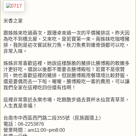
米香之家
跟姊姊來吃過兩次，跟珊卓來過一次的平價豬排店。昨天因
為吃不到橋北屋，又來吃。是若寶第一來。兩姊妹吃咖哩豬
排，我則是初次嘗試秋刀魚。秋刀魚煮到連骨頭都可以吃，
非常入味。
姊姊非常喜歡這裡，她說這樣酥脆的豬排比勝博殿的軟嫩多
汁更好吃。還說以後都不需要去勝博殿啦！若寶不是很贊
同，她也喜歡這裡的豬排，但說勝博殿用餐環境比較舒服，
還是要偶而去一下啦。喔喔，勝博殿吃一客的費用，可以讓
我們全家在這裡吃四份還有找啊！
這裡非常靠近永樂市場，吃飽散步過去買杯水仙宮青草茶，
人生真是幸福！
台南市中西區西門路二段355號（民族圓環上）
電話：06-2253876
營業時間：am11:00~pm8:00