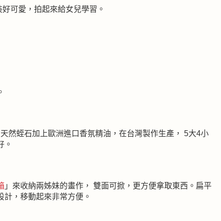
裝好可愛，拍起來給女兒學習。
。
。天然蛭石加上歐洲進口香氛精油，在台灣製作生產， 5大4小
好。
箱
」來收納兩姊妹的畫作， 雙面可掀，更方便拿取東西。扁平
設計，移動起來非常方便。