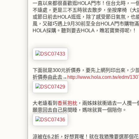
一直以來都很喜歡逛HOLA門市！住台北時，一個
不遠處，更是三不五時就去散步，坐按摩椅（大
或節日前去HOLA逛逛，除了感受節日氣氛，
風，又碰巧遇上9月30前至全台HOLA門市購物
HOLA採購。聽到要去HOLA，瞧若寶樂得呢↑！
下面就是300元折價券，要先上網列印出來，少
折價券由此去→
http://www.hola.com.tw/edm/
大老遠看到
香蕉抱枕
，兩姊妹就衝過去一人攬一
願意回去自己房間睡，媽咪就買一個陪你。
涼被在6.2折，好想買喔！就在我猶豫要選那個