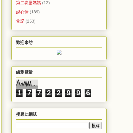
第二次當媽媽
(12)
說心情
(189)
食記
(253)
歡迎來訪
總瀏覽量
1
7
7
2
2
9
9
6
搜尋此網誌