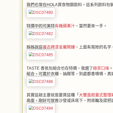
我們也常在HOLA買食物跟飲料。這系列飲料包
特價中的可美特
有機蘋果汁
，當然要來一手。
姊姊說這
復古烤漆金屬鬧鐘
，上面有寫她的名字
TASTE 香氛包組合也在特價，我選了
綠茶口味
組合，可置於衣櫃、抽屜等，到處都香噴噴，真
其實這趟主要就是要買這種「
大雙面掀蓋式整理
高度，剛好可放進沙發或床底下，附底輪及提把