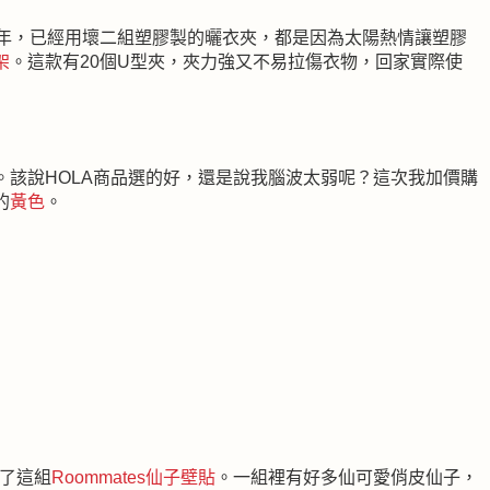
三年，已經用壞二組塑膠製的曬衣夾，都是因為太陽熱情讓塑膠
架
。這款有20個U型夾，夾力強又不易拉傷衣物，回家實際使
。該說HOLA商品選的好，還是說我腦波太弱呢？這次我加價購
的
黃色
。
選了這組
Roommates仙子壁貼
。一組裡有好多仙可愛俏皮仙子，