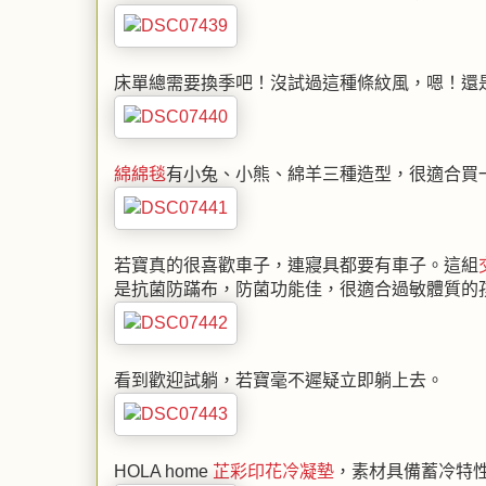
床單總需要換季吧！沒試過這種條紋風，嗯！還
綿綿毯
有小兔、小熊、綿羊三種造型，很適合買
若寶真的很喜歡車子，連寢具都要有車子。這組
是抗菌防蹣布，防菌功能佳，很適合過敏體質的
看到歡迎試躺，若寶毫不遲疑立即躺上去。
HOLA home
芷彩印花冷凝墊
，素材具備蓄冷特