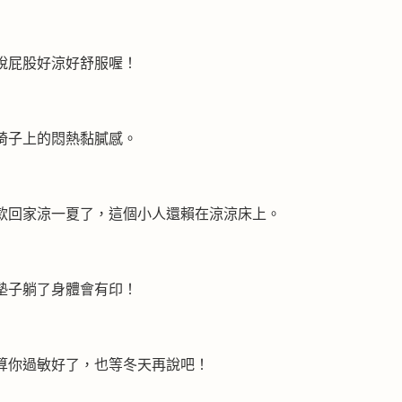
說屁股好涼好舒服喔！
椅子上的悶熱黏膩感。
款回家涼一夏了，這個小人還賴在涼涼床上。
墊子躺了身體會有印！
算你過敏好了，也等冬天再說吧！