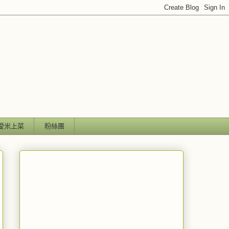
愛米上菜
粉絲團