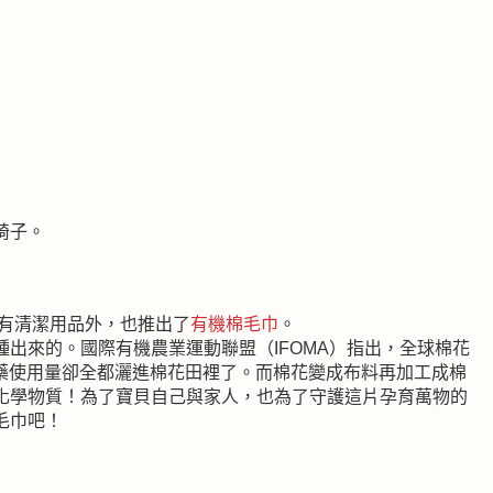
椅子。
活，除了有清潔用品外，也推出了
有機棉毛巾
。
出來的。國際有機農業運動聯盟（IFOMA）指出，全球棉花
農藥使用量卻全都灑進棉花田裡了。而棉花變成布料再加工成棉
化學物質！為了寶貝自己與家人，也為了守護這片孕育萬物的
毛巾吧！