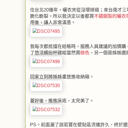
住台北20幾年，曬衣夾從沒壞掉過；來台南才
脆化斷裂。所以我決定以後都買
不鏽鋼製的曬衣
用後，讓人非常滿意。
我每次都抵擋在結帳時，服務人員建議的加價購
了悠活繽紛杯碟組當然買
綠色
，另一個是姊姊選
回家立刻將姊姊畫放進收納箱。
蓋好後，推進床底，太完美了。
PS。前面漏了說若寶在壁貼區流連許久，終於