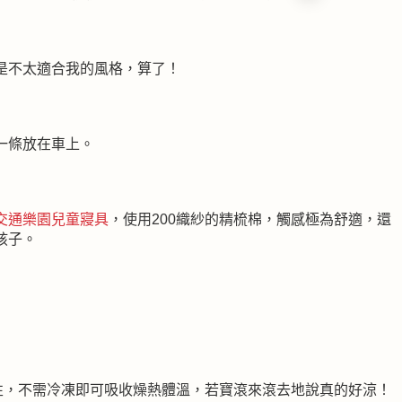
是不太適合我的風格，算了！
一條放在車上。
交通樂園兒童寢具
，使用200織紗的精梳棉，觸感極為舒適，還
孩子。
性，不需冷凍即可吸收燥熱體溫，若寶滾來滾去地說真的好涼！