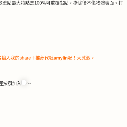
壁貼最大特點是100%可重覆黏貼，撕除後不傷物體表面。打
輸入我的share＋推薦代號
amylin
喔！大感激。
迎按讚加入
～