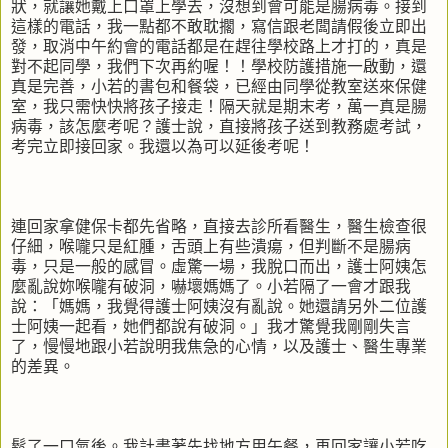
狀，就讓她戴上口罩上學去，沒想到會可能是腸病毒。接到
這樣的電話，我一點都不敢耽擱，寫信跟老闆請假後立即出
發，取消中午約會的電話都是在趕往學校路上才打的，真是
對不起同學，我們下次再約喔！！學校防護措施一啟動，還
真是完善，小若的書包和餐袋，已經由同學從教室送來保健
室，我只需快快將孩子接走！隔天就是期末考，萬一真是腸
病毒，該怎麼考呢？護士說，直接將孩子送到教務處考試，
考完立即接回家。我還以為可以延後考呢！
連回家拿健保卡都先省略，直接去診所看醫生，醫生檢查很
仔細，喉嚨只是紅腫，舌頭上有些潰瘍，但判斷不是腸病
毒，只是一般的感冒。虛驚一場，我脫口而出，護士阿姨怎
麼亂說妳喉嚨有破洞，嚇壞媽媽了。小若隔了一會才跟我
說：「媽媽，我覺得護士阿姨沒有亂說。她還請另外二位護
士阿姨一起看，她們都說有破洞。」我才驚覺我剛剛失言
了，慢慢地跟小若說明我焦急的心情，以及護士、醫生專業
的差異。
鬆了一口氣後。我計畫著先找地方用午餐，再回家讓小若吃