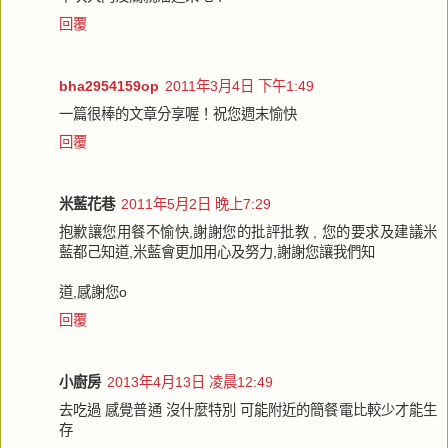
回覆
bha2954159op
2011年3月4日 下午1:49
一篇很棒的文章分享喔！祝您週末愉快
回覆
米藍花巷
2011年5月2日 晚上7:29
抱歉讓您用餐不愉快,謝謝您的批評批教 , 您的要求及建議米
藍都己知道,米藍會更加用心及努力,謝謝您讓我們知
道,感謝您o
回覆
小廚房
2013年4月13日 凌晨12:49
去吃過 感覺普通 沒什麼特別 可能附近的簡餐電比較少才能生
存