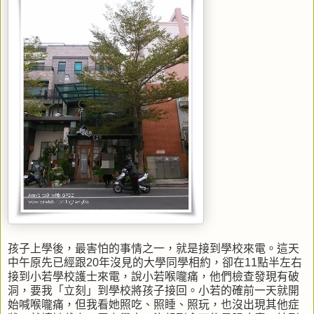
孩子上學後，最害怕的事情之一，就是接到學校來電。這天
中午原先已經跟20年沒見的大學同學相約，卻在11點半左右
接到小若學校護士來電，說小若喉嚨痛，他們檢查發現有破
洞，要我「立刻」到學校將孩子接回。小若的確前一天就開
始喊喉嚨痛，但我看她照吃、照睡、照玩，也沒出現其他症