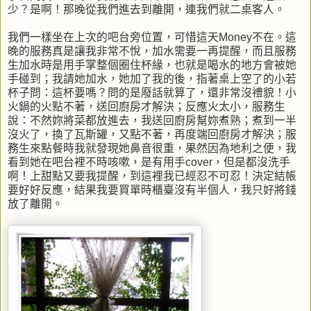
少？是啊！那晚從我們進去到離開，連我們就二桌客人。
我們一樣坐在上次的吧台旁位置，可惜這天Money不在。這
晚的服務真是讓我非常不悅，加水需要一再提醒，而且服務
生加水時是用手掌整個圈住杯緣，也就是喝水的地方會被她
手碰到；我請她加水，她加了我的後，指著桌上空了的小若
杯子問：這杯要嗎？問的是廢話就算了，還非常沒禮貌！小
火鍋的火點不著，送回廚房才解決；反應火太小，服務生
說：不然妳將菜都放進去，我送回廚房幫妳煮熟；煮到一半
沒火了，換了瓦斯罐，又點不著，再度端回廚房才解決；服
務生來點餐時我就發現她鼻音很重，果然因為地利之便，我
看到她在吧台裡不時咳嗽，是有用手cover，但是都沒洗手
啊！上甜點又要我提醒，到這裡我已經忍不可忍！決定結帳
要好好反應，結果我要買單時櫃臺沒有半個人，我只好將錢
放了離開。