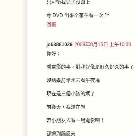
只可惜我兒子沒跟上
等 DVD 出來全家在看一次 ^^
回覆
jo63881029
2009年8月15日 上午10:30
你好：
看電影的事，對我好像是好久好久的事了
沒結婚前常常去看午夜場
現在是三個小孩的媽了
前幾天，我還在想
帶小朋友去看一場電影吧！
卻遇到颱風天