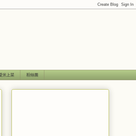
愛米上菜
粉絲團