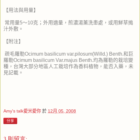
【用法與用量】
常用量5～10克；外用適量，煎濃湯薰洗患處，或用鮮草搗
汁外敷。
【附注】
疏毛羅勒Ocimum basilicum var.pilosum(Willd.) Benth.和巨
羅勒Ocimum basilicum Var.majus Benth.均為羅勒的栽培變
種，台灣大部分地區人工栽培作為香料植物，能否入藥，未
見記載。
Amy's talk愛米愛你
於
12月 05, 2008
分享
3 則留言: