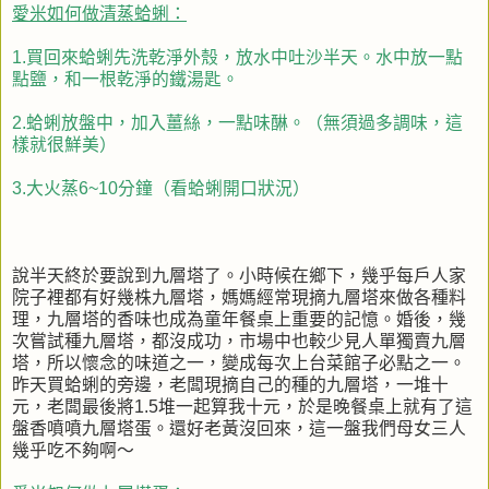
愛米如何做清蒸蛤蜊：
1.買回來蛤蜊先洗乾淨外殼，放水中吐沙半天。水中放一點
點鹽，和一根乾淨的鐵湯匙。
2.蛤蜊放盤中，加入薑絲，一點味醂。（無須過多調味，這
樣就很鮮美）
3.大火蒸6~10分鐘（看蛤蜊開口狀況）
說半天終於要說到九層塔了。小時候在鄉下，幾乎每戶人家
院子裡都有好幾株九層塔，媽媽經常現摘九層塔來做各種料
理，九層塔的香味也成為童年餐桌上重要的記憶。婚後，幾
次嘗試種九層塔，都沒成功，市場中也較少見人單獨賣九層
塔，所以懷念的味道之一，變成每次上台菜館子必點之一。
昨天買蛤蜊的旁邊，老闆現摘自己的種的九層塔，一堆十
元，老闆最後將1.5堆一起算我十元，於是晚餐桌上就有了這
盤香噴噴九層塔蛋。還好老黃沒回來，這一盤我們母女三人
幾乎吃不夠啊～