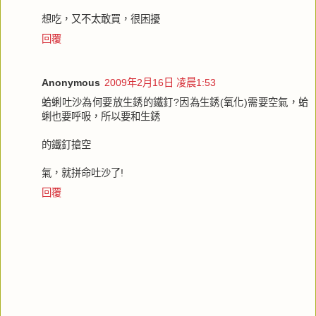
想吃，又不太敢買，很困擾
回覆
Anonymous
2009年2月16日 凌晨1:53
蛤蜊吐沙為何要放生銹的鐵釘?因為生銹(氧化)需要空氣，蛤
蜊也要呼吸，所以要和生銹
的鐵釘搶空
氣，就拼命吐沙了!
回覆