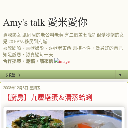
Amy's talk 愛米愛你
資深熟女 還同居的老公叫老黃 有二個差七歲卻很愛吵架的女
兒 2010/7/9移民到府城
喜歡閱讀、喜歡攝影、喜歡老東西 秉持本性，做最好的自己
知足感恩，認真過每一天
合作提案、邀稿，請來信
▼
2008年12月5日 星期五
【廚房】九層塔蛋＆清蒸蛤蜊