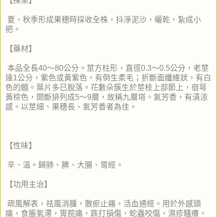
【採集】
夏、秋季形成果穗時採收全株，抖淨泥沙，曬乾，紮成小
把。
【藥材】
本品全長40～80公分。莖方柱形，直徑0.3～0.5公分，老莖
達1公分，紫色或黃紫色，有倒生柔毛；折斷面纖維狀，有白
色的髓。葉片多已脫落。花數朵簇生於莖枝上部節上，宿萼
黃棕色，間斷排列成5～9層，故稱九層塔。氣芳香，有清涼
感。以莖細、果穗長、氣芳香者為佳。
【性味】
辛、溫。歸肺、脾、大腸、胃經。
【功用主治】
疏風解表，祛風消腫，散瘀止痛，活血通經。用於外感頭
痛，食脹氣滯，胃脘痛，跌打損傷，蛇蟲咬傷，濕疹騷癢。