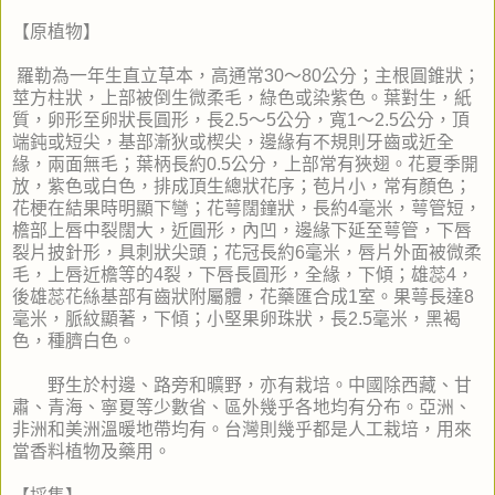
【原植物】
羅勒為一年生直立草本，高通常30～80公分；主根圓錐狀；
莖方柱狀，上部被倒生微柔毛，綠色或染紫色。葉對生，紙
質，卵形至卵狀長圓形，長2.5～5公分，寬1～2.5公分，頂
端鈍或短尖，基部漸狄或楔尖，邊緣有不規則牙齒或近全
緣，兩面無毛；葉柄長約0.5公分，上部常有狹翅。花夏季開
放，紫色或白色，排成頂生總狀花序；苞片小，常有顏色；
花梗在結果時明顯下彎；花萼闊鐘狀，長約4毫米，萼管短，
檐部上唇中裂闊大，近圓形，內凹，邊緣下延至萼管，下唇
裂片披針形，具刺狀尖頭；花冠長約6毫米，唇片外面被微柔
毛，上唇近檐等的4裂，下唇長圓形，全緣，下傾；雄蕊4，
後雄蕊花絲基部有齒狀附屬體，花藥匯合成1室。果萼長達8
毫米，脈紋顯著，下傾；小堅果卵珠狀，長2.5毫米，黑褐
色，種臍白色。
野生於村邊、路旁和曠野，亦有栽培。中國除西藏、甘
肅、青海、寧夏等少數省、區外幾乎各地均有分布。亞洲、
非洲和美洲溫暖地帶均有。台灣則幾乎都是人工栽培，用來
當香料植物及藥用。