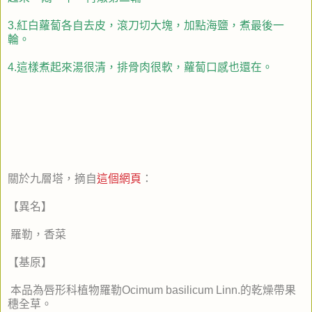
3.紅白蘿蔔各自去皮，滾刀切大塊，加點海鹽，煮最後一
輪。
4.這樣煮起來湯很清，排骨肉很軟，蘿蔔口感也還在。
關於九層塔，摘自
這個網頁
：
【異名】
羅勒，香菜
【基原】
本品為唇形科植物羅勒Ocimum basilicum Linn.的乾燥帶果
穗全草。