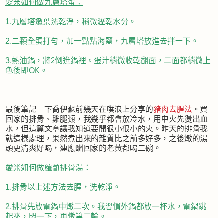
愛米如何做九層塔蛋：
1.九層塔嫩葉洗乾淨，稍微瀝乾水分。
2.二顆全蛋打勻，加一點點海鹽，九層塔放進去拌一下。
3.熱油鍋，將2倒進鍋裡。蛋汁稍微收乾翻面，二面都稍微上
色後即OK。
最後筆記一下喬伊蘇前幾天在噗浪上分享的
豬肉去腥法
。買
回家的排骨、雞腿類，我幾乎都會放冷水，用中火先燙出血
水，但這篇文章讓我知道要開很小很小的火。昨天的排骨我
就這樣處理，果然煮出來的雜質比之前多好多，之後燉的湯
頭更清爽好喝，連應酬回家的老黃都喝二碗。
愛米如何做蘿蔔排骨湯：
1.排骨以上述方法去腥，洗乾淨。
2.排骨先放電鍋中燉二次。我習慣外鍋都放一杯水，電鍋跳
起來，悶一下，再燉第二輪。