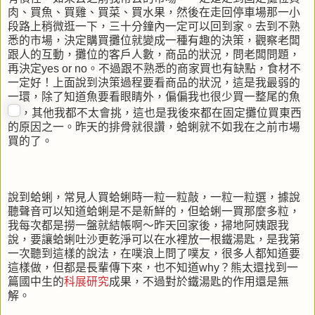
肉、買魚、買雞、買菜、買水果，然後在走回停車場那一小
段路上稍微逛一下，三十分鐘內一定可以回到家。去到不熟
悉的市場，決定購買攤位就變成一種有趣的決策，觀察老闆
跟人的互動，攤位的客戶人數，商品的狀況，問老闆問題，
再決定yes or no。不過跟不熟悉的商家買也有缺點，食材不
一定好！上面說到決策過程要看商品的狀況，這是我最弱的
一環，除了知道魚要看眼睛外，偏偏我也很少買一整尾的魚
，其他我都不太會挑，這也是我後來都在固定攤位買東西
的原因之一。昨天的排骨就很讚，蛤蜊就不如我在之前市場
買的了。
說到蛤蜊，常見人買蛤蜊時一粒一粒敲，一粒一粒選，據說
聽聲音可以知道蛤蜊是不是新鮮的，但蛤蜊一買那麼多粒，
我每次都是撈一盤就結帳啊～昨天回家後，掃地阿姨跟我
說，要讓蛤蜊吐沙更乾淨可以在水裡放一根鐵湯匙，是我第
一次聽到這樣的說法，在噗浪上問了噗友，很多人都知道要
這樣做，但都是長輩傳下來，也不知道why？熊太還找到一
篇國中生的
科展研究
成果，不過對於鐵湯匙的作用還是無
解。