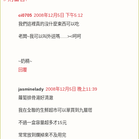
ci0705
2008年12月5日 下午5:12
我們這裡真的沒什麼東西可以吃
老闆~我可以叫外送嗎......><呵呵
~奶精~
回覆
jasminelady
2008年12月5日 晚上11:39
蘿蔔排骨湯好清澈
我在全聯的生鮮超市可以單買到九層塔
不過一盒容量超多才15元
常常放到爛掉來不及用完