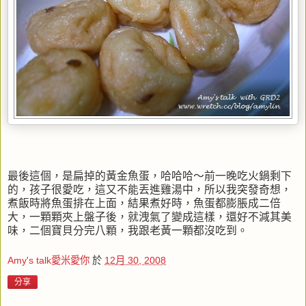
最後這個，是扁掉的黃金魚蛋，哈哈哈～前一晚吃火鍋剩下
的，孩子很愛吃，這又不能丟進雞湯中，所以我突發奇想，
煮飯時將魚蛋排在上面，結果煮好時，魚蛋都膨脹成二倍
大，一顆顆夾上盤子後，就洩氣了變成這樣，還好不減其美
味，二個寶貝分完八顆，我跟老黃一顆都沒吃到。
Amy's talk愛米愛你
於
12月 30, 2008
分享