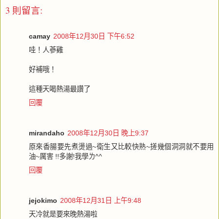
3 則留言:
camay
2008年12月30日 下午6:52
哇！人蔘雞
好補哦！
這種天喝熱湯最讚了
回覆
mirandaho
2008年12月30日 晚上9:37
原來香腸要先煮燙過~衛生又比較快熟~搓幾個洞洞就不要用
油~厲害 !!多謝!我學ㄌ^^
回覆
jejokimo
2008年12月31日 上午9:48
天冷就是要來晚熱湯啦