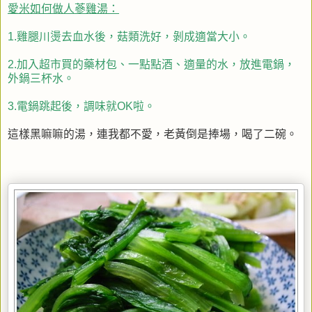
愛米如何做人蔘雞湯：
1.雞腿川燙去血水後，菇類洗好，剝成適當大小。
2.加入超市買的藥材包、一點點酒、適量的水，放進電鍋，
外鍋三杯水。
3.電鍋跳起後，調味就OK啦。
這樣黑嘛嘛的湯，連我都不愛，老黃倒是捧場，喝了二碗。