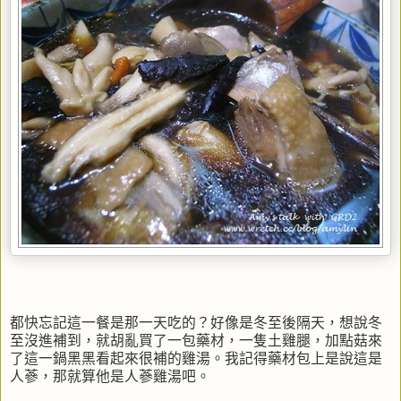
都快忘記這一餐是那一天吃的？好像是冬至後隔天，想說冬
至沒進補到，就胡亂買了一包藥材，一隻土雞腿，加點菇來
了這一鍋黑黑看起來很補的雞湯。我記得藥材包上是說這是
人蔘，那就算他是人蔘雞湯吧。