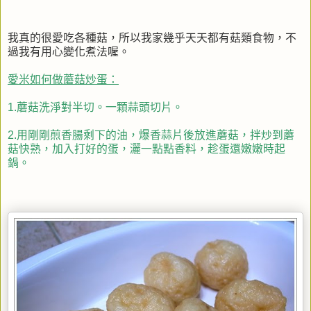
我真的很愛吃各種菇，所以我家幾乎天天都有菇類食物，不
過我有用心變化煮法喔。
愛米如何做蘑菇炒蛋：
1.蘑菇洗淨對半切。一顆蒜頭切片。
2.用剛剛煎香腸剩下的油，爆香蒜片後放進蘑菇，拌炒到蘑
菇快熟，加入打好的蛋，灑一點點香料，趁蛋還嫩嫩時起
鍋。