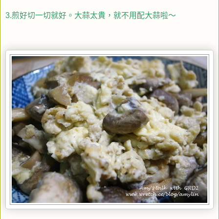
3.煎好切一切就好。大蒜太貴，就不用配大蒜啦～