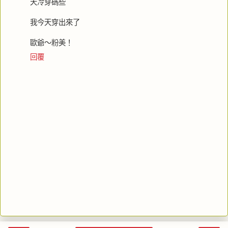
天冷穿碼些
我今天穿出來了
歐爺～粉美！
回覆