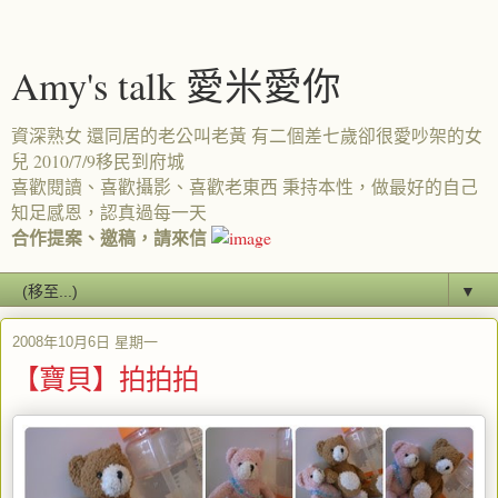
Amy's talk 愛米愛你
資深熟女 還同居的老公叫老黃 有二個差七歲卻很愛吵架的女
兒 2010/7/9移民到府城
喜歡閱讀、喜歡攝影、喜歡老東西 秉持本性，做最好的自己
知足感恩，認真過每一天
合作提案、邀稿，請來信
▼
2008年10月6日 星期一
【寶貝】拍拍拍