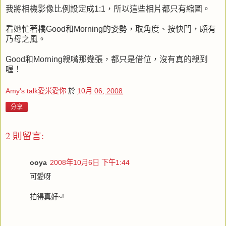
我將相機影像比例設定成1:1，所以這些相片都只有縮圖。
看她忙著橋Good和Morning的姿勢，取角度、按快門，頗有
乃母之風。
Good和Morning親嘴那幾張，都只是借位，沒有真的親到
喔！
Amy's talk愛米愛你
於
10月 06, 2008
分享
2 則留言:
ooya
2008年10月6日 下午1:44
可愛呀
拍得真好~!