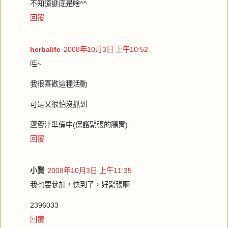
不知道謎底是啥^^
回覆
herbalife
2008年10月3日 上午10:52
哇~
我很喜歡這種活動
可是又很怕沒抓到
蘆薈汁準備中(保護緊張的腸胃)....
回覆
小賢
2008年10月3日 上午11:35
我也要參加，快到了，好緊張啊
2396033
回覆