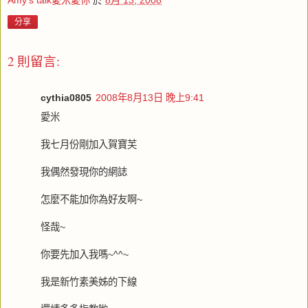
Amy's talk愛米愛你
於
8月 13, 2008
分享
2 則留言:
cythia0805
2008年8月13日 晚上9:41
愛米
我七月份剛加入賀寶芙
我偶然發現你的網誌
怎麼不能加你為好友啊~
怪哉~
你要先加入我嗎~^^~
我是新竹素美姊的下線