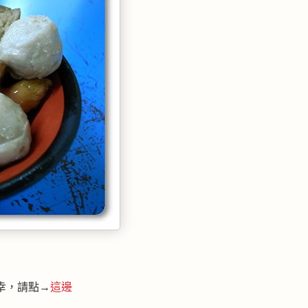
幸，請點→
這邊