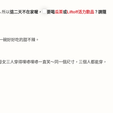
→所以
這二天不在家喔，
要喝
瓜茶
或
Liftoff活力飲品
？請隨
享一碗好好吃的甜不辣。
回家後母女三人穿得噗哧噗哧一直笑～同一個尺寸，三個人都能穿，