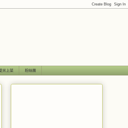
愛米上菜
粉絲團