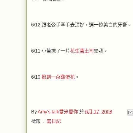
6/12 跟老公手牽手去頂好，選一條美白的牙膏。
6/11 小若抹了一片
花生醬土司
給我。
6/10
撿到一朵雞蛋花
。
By
Amy's talk愛米愛你
於
6月 17, 2008
標籤：
寫日記