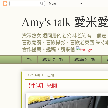
Amy's talk 愛米
資深熟女 還同居的老公叫老黃 有二個差七歲
喜歡閱讀、喜歡攝影、喜歡老東西 秉持
合作提案、邀稿，請來信
首頁
2023出走小旅行
2022解封小旅行
2008年6月11日 星期三
【生活】光腳