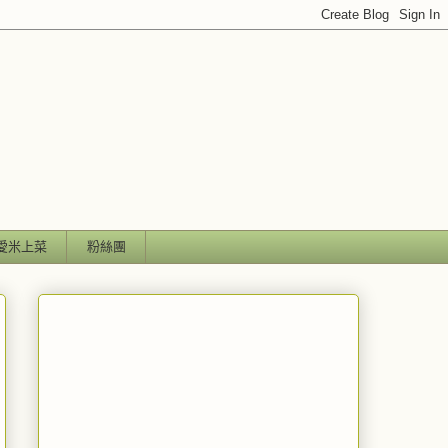
愛米上菜
粉絲團