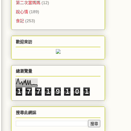
第二次當媽媽
(12)
說心情
(189)
食記
(253)
歡迎來訪
總瀏覽量
1
7
7
1
9
1
0
1
搜尋此網誌