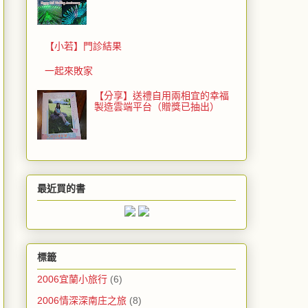
【小若】門診結果
一起來敗家
【分享】送禮自用兩相宜的幸福
製造雲端平台（贈獎已抽出）
最近買的書
標籤
2006宜蘭小旅行
(6)
2006情深深南庄之旅
(8)