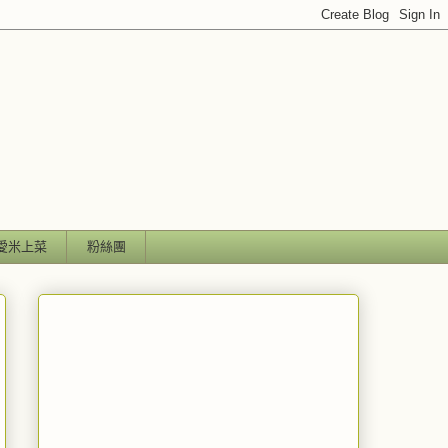
愛米上菜
粉絲團