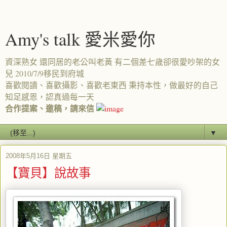
Amy's talk 愛米愛你
資深熟女 還同居的老公叫老黃 有二個差七歲卻很愛吵架的女
兒 2010/7/9移民到府城
喜歡閱讀、喜歡攝影、喜歡老東西 秉持本性，做最好的自己
知足感恩，認真過每一天
合作提案、邀稿，請來信
▼
2008年5月16日 星期五
【寶貝】說故事