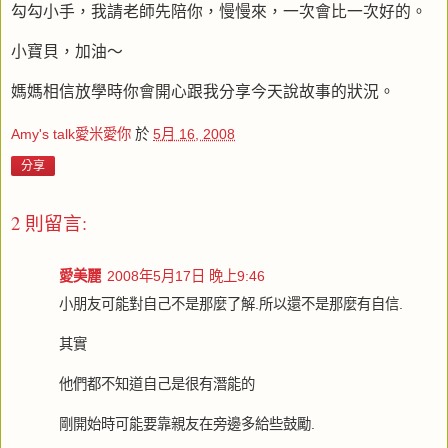
勾勾小手，我請老師先陪你，慢慢來，一次會比一次好的。
小寶貝，加油～
媽媽相信放學時你會開心跟我分享今天說故事的狀況。
Amy's talk愛米愛你
於
5月 16, 2008
分享
2 則留言:
愛美麗
2008年5月17日 晚上9:46
小朋友可能對自己不是那麼了解.所以還不是那麼有自信.
其實
他們都不知道自己是很有潛能的
剛開始時可能要靠親友在旁邊多給些鼓勵.