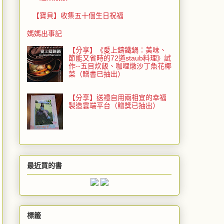
【寶貝】收集五十個生日祝福
媽媽出事記
【分享】《愛上鑄鐵鍋：美味、
節能又省時的72道staub料理》試
作--五目炊飯、咖哩燉沙丁魚花椰
菜（贈書已抽出）
【分享】送禮自用兩相宜的幸福
製造雲端平台（贈獎已抽出）
最近買的書
標籤