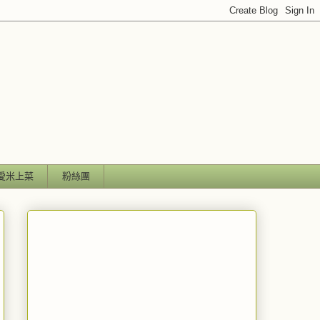
愛米上菜
粉絲團