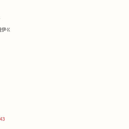
我
親伊ㄍ
43