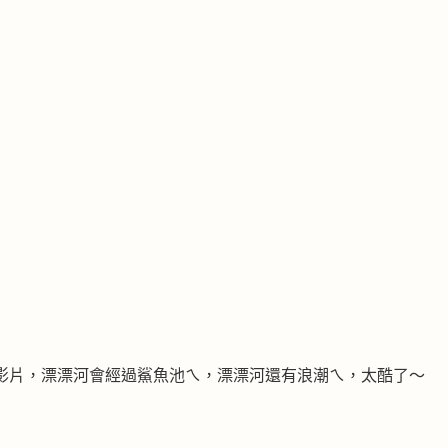
影片，漂漂河會經過鯊魚池ㄟ，漂漂河還有浪潮ㄟ，太酷了～