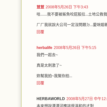
荳荳
2008年5月26日 下午3:43
哇.......我不要被鯊魚咬屁股拉...土地公救
ㄏㄏ我就說大公司一定沒問題ㄉ...愛咪姐
回覆
herbalife
2008年5月26日 下午5:15
我們一起去~
真是太刺激了~
妳幫我拍~我幫你拍...
回覆
HERBAWORLD
2008年5月27日 中午12:
本來想說漂漂河應該很溫和的才對