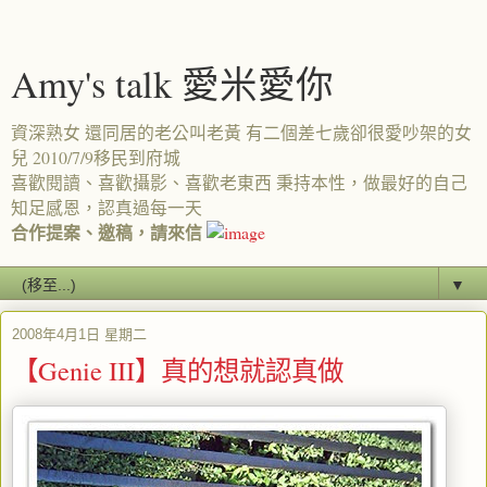
Amy's talk 愛米愛你
資深熟女 還同居的老公叫老黃 有二個差七歲卻很愛吵架的女
兒 2010/7/9移民到府城
喜歡閱讀、喜歡攝影、喜歡老東西 秉持本性，做最好的自己
知足感恩，認真過每一天
合作提案、邀稿，請來信
▼
2008年4月1日 星期二
【Genie III】真的想就認真做