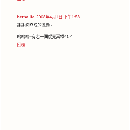
herbalife
2008年4月1日 下午1:58
謝謝妳昨晚的激勵~
哈哈哈~有志一同感覺真棒^０^
回覆