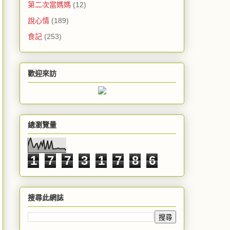
第二次當媽媽
(12)
說心情
(189)
食記
(253)
歡迎來訪
總瀏覽量
1
7
7
3
1
7
8
6
搜尋此網誌