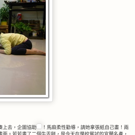
湊上去，企圖協助
！馬麻柔性勸導，請她拿張紙自己畫！兩
畫面。若若畫了二個牛舌餅，是今天在學校嘗試的宜蘭名產，