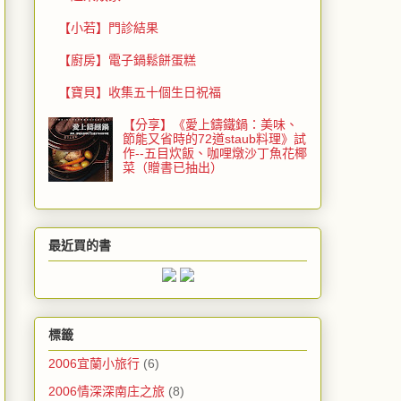
【小若】門診結果
【廚房】電子鍋鬆餅蛋糕
【寶貝】收集五十個生日祝福
【分享】《愛上鑄鐵鍋：美味、
節能又省時的72道staub料理》試
作--五目炊飯、咖哩燉沙丁魚花椰
菜（贈書已抽出）
最近買的書
標籤
2006宜蘭小旅行
(6)
2006情深深南庄之旅
(8)