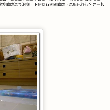
學校體驗溫泉泡腳，下週還有闖關體驗，馬麻已經報名要一起