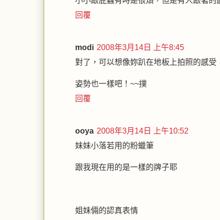
小小跟屁蟲有時是很煩，但是有人跟著的
回覆
modi
2008年3月14日 上午8:45
對了，可以想像妳趴在地板上拍照的感受
姿勢也一樣吧！~~撲
回覆
ooya
2008年3月14日 上午10:52
妹妹小落若用的粉蠟筆
跟我現在用的是一樣的牌子耶
姐妹倆的認真表情