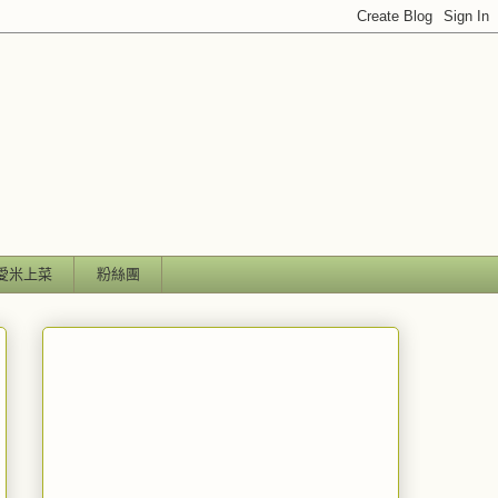
愛米上菜
粉絲團