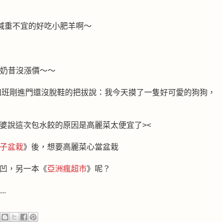
減重不宜的好吃小肥羊啊～
奶昔沒漲價～～
地對著加班剛進門還沒脫鞋的把拔說：我今天摸了一隻好可愛的狗狗，
婆說這次包水餃的原因是高麗菜太便宜了><
子盆栽
》後，想要高麗菜心當盆栽
凹，另一本《
亞洲瘋超市
》呢？
.