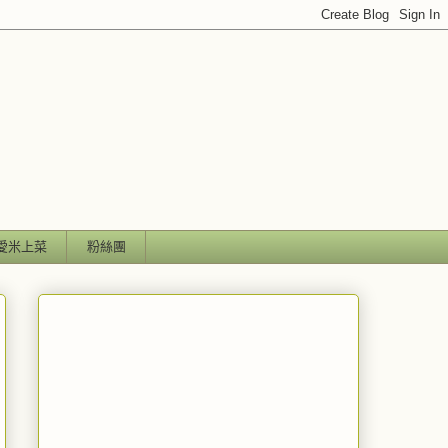
愛米上菜
粉絲團