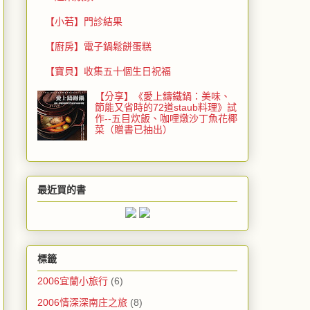
【小若】門診結果
【廚房】電子鍋鬆餅蛋糕
【寶貝】收集五十個生日祝福
【分享】《愛上鑄鐵鍋：美味、
節能又省時的72道staub料理》試
作--五目炊飯、咖哩燉沙丁魚花椰
菜（贈書已抽出）
最近買的書
標籤
2006宜蘭小旅行
(6)
2006情深深南庄之旅
(8)