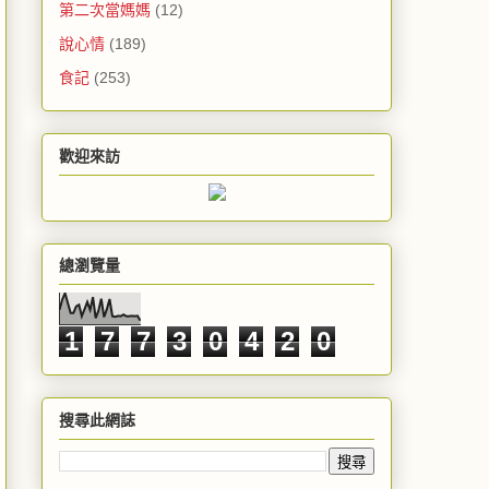
第二次當媽媽
(12)
說心情
(189)
食記
(253)
歡迎來訪
總瀏覽量
1
7
7
3
0
4
2
0
搜尋此網誌