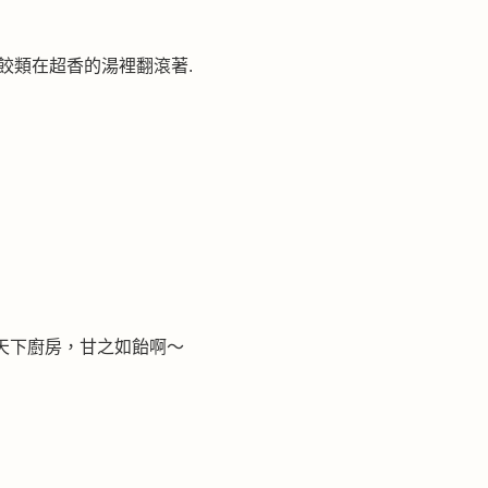
餃類在超香的湯裡翻滾著.
天下廚房，甘之如飴啊～