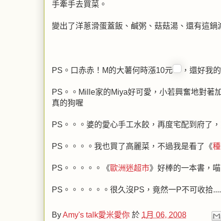
手牽手去買菜。
變出了洋蔥滑蛋蓋飯、鹹粥、菇菇湯、還有這鍋
PS。口赤赤！M的大薯何時漲10元
，還好我的
PS。。Mille家的Miya好可愛，小若興奮
真的狗喔
PS。。。婆的愛心手工水餃，再度宅配到府了，
PS。。。。我也買了高麗菜，不過我是看了《
種
PS。。。。。《
歐洲迷超市
》好棒的一本書，喵
PS。。。。。。很久沒PS，竟然一P不可收拾......
By
Amy's talk愛米愛你
於
1月 06, 2008