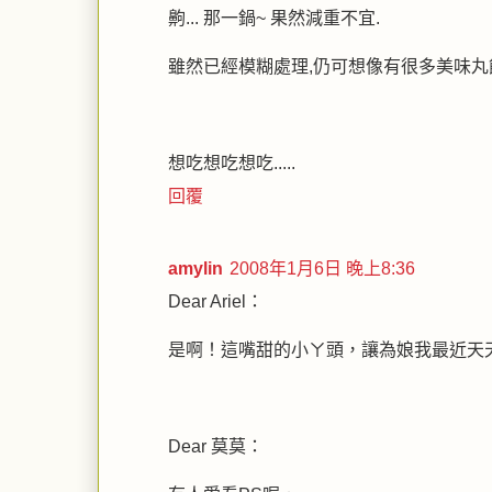
齁... 那一鍋~ 果然減重不宜.
雖然已經模糊處理,仍可想像有很多美味丸
想吃想吃想吃.....
回覆
amylin
2008年1月6日 晚上8:36
Dear Ariel：
是啊！這嘴甜的小ㄚ頭，讓為娘我最近天
Dear 莫莫：