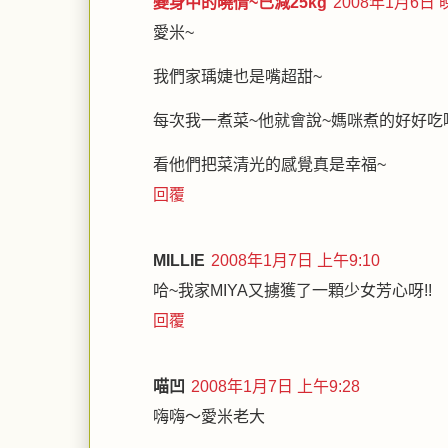
變身中的曉倩~已減25kg
2008年1月6日 
愛米~
我們家瑀婕也是嘴超甜~
每次我一煮菜~他就會說~媽咪煮的好好吃
看他們把菜清光的感覺真是幸福~
回覆
MILLIE
2008年1月7日 上午9:10
哈~我家MIYA又擄獲了一顆少女芳心呀!!
回覆
喵凹
2008年1月7日 上午9:28
嗨嗨～愛米老大