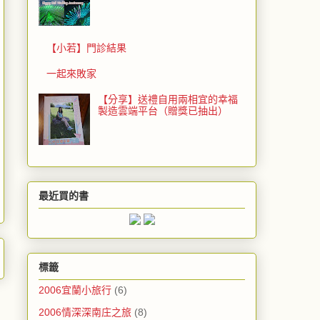
【小若】門診結果
一起來敗家
【分享】送禮自用兩相宜的幸福
製造雲端平台（贈獎已抽出）
最近買的書
標籤
2006宜蘭小旅行
(6)
2006情深深南庄之旅
(8)