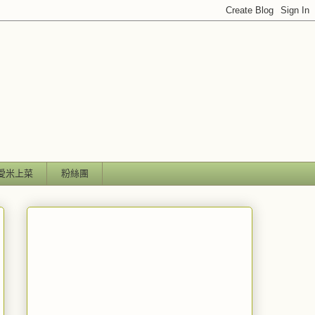
愛米上菜
粉絲團