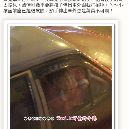
太瞧見，熱情地幾乎要將孩子伸出車外跟我打招呼，ㄟ～小
孩坐前座已經很危險，頭手伸出車外更是萬萬不可啊！