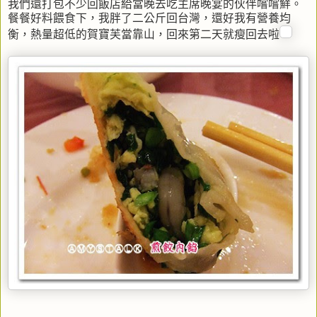
我們還打包不少回飯店給當晚去吃主席晚宴的伙伴嚐嚐鮮。
餐餐好料餵食下，我胖了二公斤回台灣，還好我有營養均
衡，熱量超低的賀寶芙當靠山，回來第二天就瘦回去啦