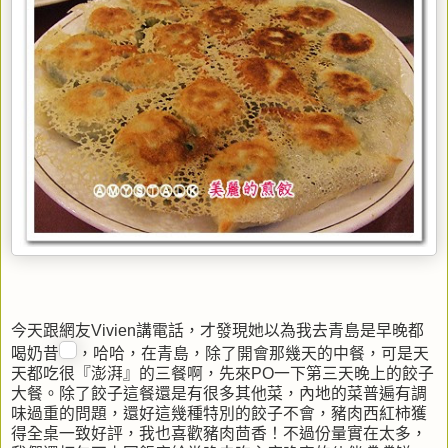
今天跟網友Vivien講電話，才發現她以為我去青島是早晚都
喝奶昔
，哈哈，在青島，除了開會那幾天的中餐，可是天
天都吃很『澎湃』的三餐啊，先來PO一下第三天晚上的餃子
大餐。除了餃子這餐還是有很多其他菜，內地的菜普遍有調
味過重的問題，還好這幾種特別的餃子不會，豬肉西紅柿獲
得全桌一致好評，我也喜歡豬肉茴香！不過份量實在太多，