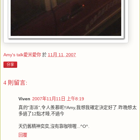
Amy's talk愛米愛你
於
11月 11, 2007
分享
4 則留言:
Viven
2007年11月11日 上午8:19
真的"澎派",令人羨慕呢!!Amy,我想我確定決定好了.昨晚想太
多過了12點才睡,不過今
天仍舊精神奕奕,沒有靠咖啡喔...^O^.
回覆