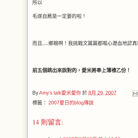
所以
毛遂自薦是一定要的啦！
而且.....鄉親啊！我挑戰文篇篇都嘔心瀝血地
前五個跳出來說對的，愛米將奉上薄禮乙份！
By
Amy's talk愛米愛你
於
8月 29, 2007
標籤：
2007夏日的blog傳說
14 則留言: