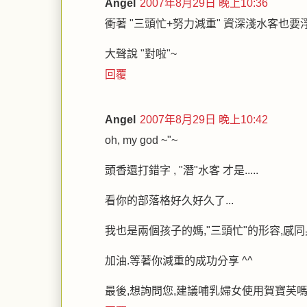
Angel
2007年8月29日 晚上10:36
衝著 "三頭忙+努力減重" 資深淺水客也要
大聲說 "對啦"~
回覆
Angel
2007年8月29日 晚上10:42
oh, my god ~"~
頭香還打錯字 , "潛"水客 才是.....
看你的部落格好久好久了...
我也是兩個孩子的媽,"三頭忙"的形容,感
加油.等著你減重的成功分享 ^^
最後,想詢問您,建議哺乳婦女使用賀寶芙嗎