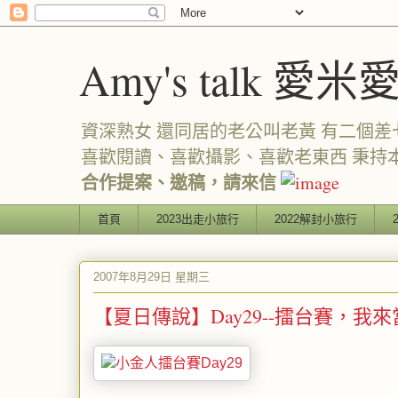
Amy's talk 愛米
資深熟女 還同居的老公叫老黃 有二個差七歲
喜歡閱讀、喜歡攝影、喜歡老東西 秉持
合作提案、邀稿，請來信
首頁
2023出走小旅行
2022解封小旅行
2007年8月29日 星期三
【夏日傳說】Day29--擂台賽，我