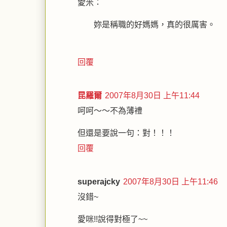
愛米：
妳是稱職的好媽媽，真的很厲害。
回覆
昆羅爾
2007年8月30日 上午11:44
呵呵～～不為薄禮
但還是要說一句：對！！！
回覆
superajcky
2007年8月30日 上午11:46
沒錯~
愛咪!!說得對極了~~