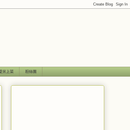
愛米上菜
粉絲團