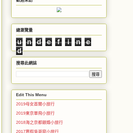
歡迎來訪
總瀏覽量
u
n
d
e
f
i
n
e
d
搜尋此網誌
Edit This Menu
2019母女首爾小旅行
2019東京單飛小旅行
2018海之京都銀婚小旅行
2017寒假吳哥窟小旅行