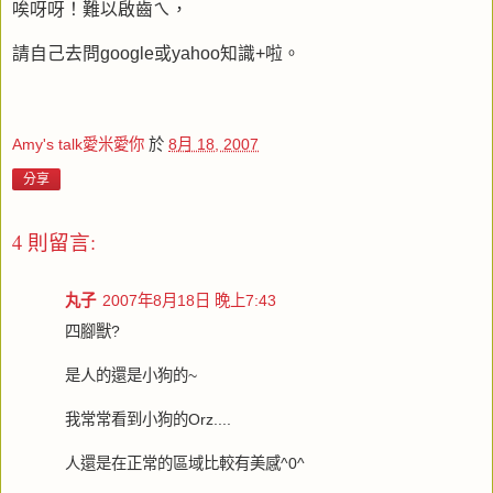
唉呀呀！難以啟齒ㄟ，
請自己去問google或yahoo知識+啦。
Amy's talk愛米愛你
於
8月 18, 2007
分享
4 則留言:
丸子
2007年8月18日 晚上7:43
四腳獸?
是人的還是小狗的~
我常常看到小狗的Orz....
人還是在正常的區域比較有美感^0^