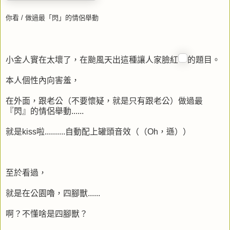
你看 / 做過最「閃」的情侶舉動
小金人實在太壞了，在颱風天出這種讓人家臉紅
的題目。
本人個性內向害羞，
在外面，跟老公（不要懷疑，就是只有跟老公）做過最
『閃』的情侶舉動......
就是kiss啦..........自動配上罐頭音效（（Oh，遜））
至於看過，
就是在公園嚕，四腳獸......
啊？不懂啥是四腳獸？