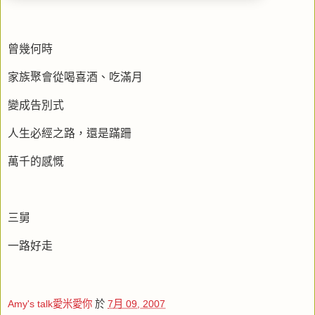
曾幾何時
家族聚會從喝喜酒、吃滿月
變成告別式
人生必經之路，還是蹣跚
萬千的感慨
三舅
一路好走
Amy's talk愛米愛你
於
7月 09, 2007