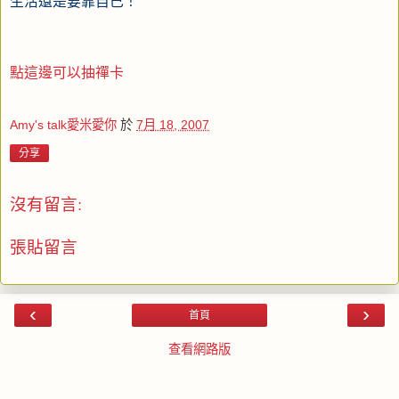
生活還是要靠自己！
點這邊可以抽禪卡
Amy's talk愛米愛你
於
7月 18, 2007
分享
沒有留言:
張貼留言
‹
›
首頁
查看網路版