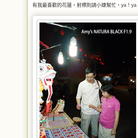
有我最喜歡的花蓮，射標則請小婕幫忙，ya！ya