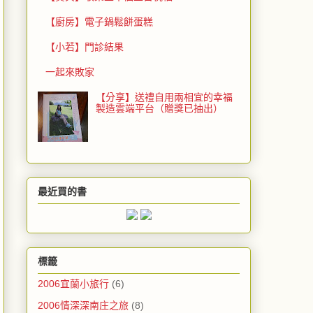
【廚房】電子鍋鬆餅蛋糕
【小若】門診結果
一起來敗家
【分享】送禮自用兩相宜的幸福
製造雲端平台（贈獎已抽出）
最近買的書
標籤
2006宜蘭小旅行
(6)
2006情深深南庄之旅
(8)