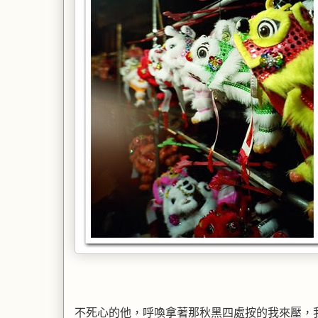
不死心的他，呼喚拿著那秋黑四處按的我來壓，