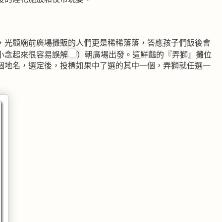
，光顧廟前廣場攤販的人們更是稀稀落落，答應孩子們飯後會
小念起來很容易誤解
）朝廣場出發。這鮮豔的『弄獅』攤位
個地名，選定後，投標如果中了選的其中一個，弄獅就任選一