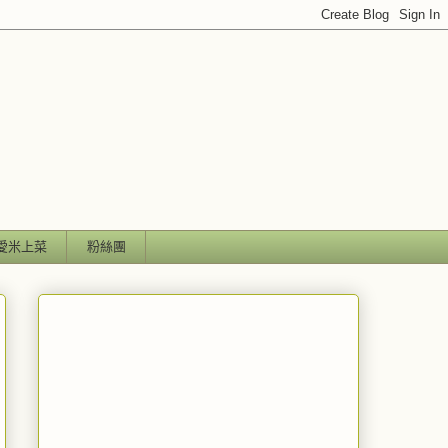
愛米上菜
粉絲團