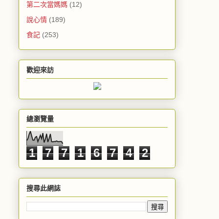
第二次當媽媽
(12)
說心情
(189)
食記
(253)
歡迎來訪
總瀏覽量
1
7
7
1
6
7
4
2
搜尋此網誌