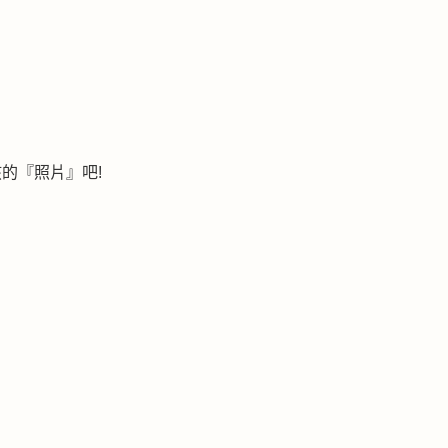
孩的『照片』吧!