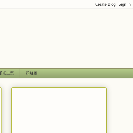
愛米上菜
粉絲團