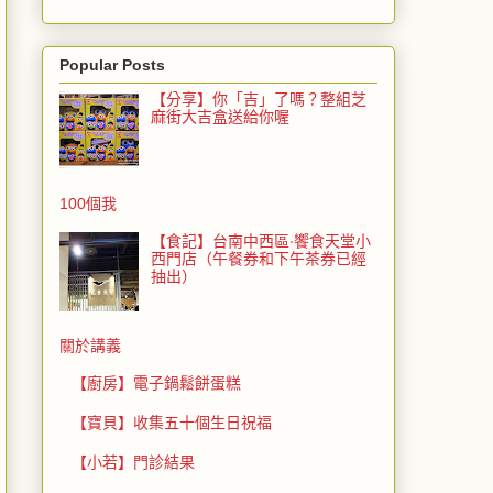
Popular Posts
【分享】你「吉」了嗎？整組芝
麻街大吉盒送給你喔
100個我
【食記】台南中西區‧饗食天堂小
西門店（午餐券和下午茶券已經
抽出）
關於講義
【廚房】電子鍋鬆餅蛋糕
【寶貝】收集五十個生日祝福
【小若】門診結果