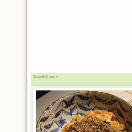
蕃茄肉燥麵
960326