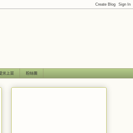
愛米上菜
粉絲團