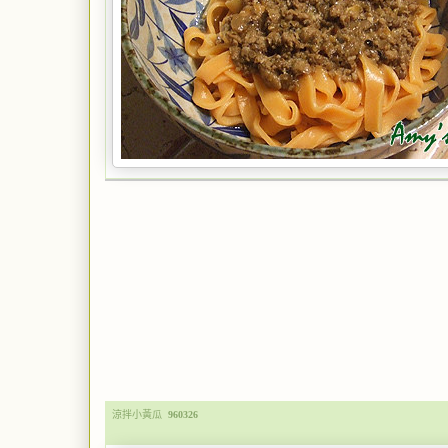
涼拌小黃瓜
960326