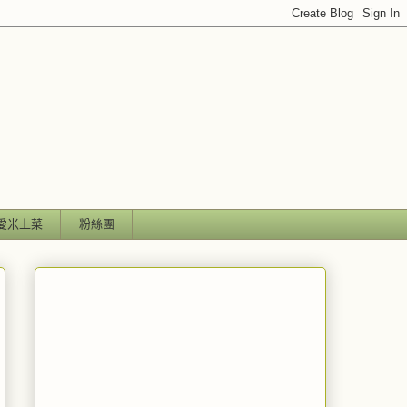
愛米上菜
粉絲團