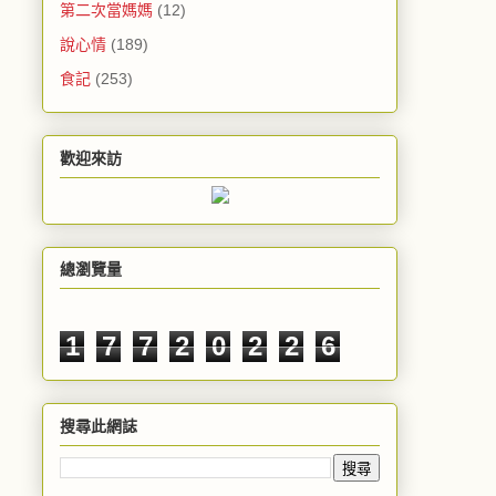
第二次當媽媽
(12)
說心情
(189)
食記
(253)
歡迎來訪
總瀏覽量
1
7
7
2
0
2
2
6
搜尋此網誌