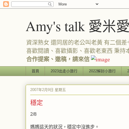
Amy's talk 愛米
資深熟女 還同居的老公叫老黃 有二個差七歲
喜歡閱讀、喜歡攝影、喜歡老東西 秉持
合作提案、邀稿，請來信
首頁
2023出走小旅行
2022解封小旅行
2007年2月9日 星期五
穩定
2/8
媽媽這天的狀況，穩定中沒進步。