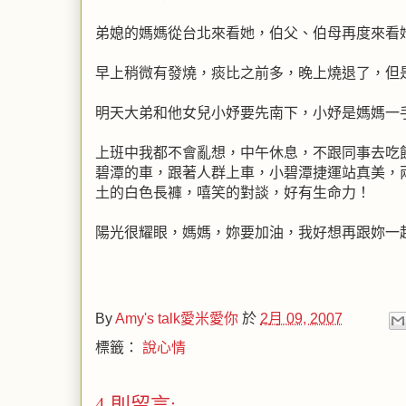
弟媳的媽媽從台北來看她，伯父、伯母再度來看
早上稍微有發燒，痰比之前多，晚上燒退了，但
明天大弟和他女兒小妤要先南下，小妤是媽媽一
上班中我都不會亂想，中午休息，不跟同事去吃
碧潭的車，跟著人群上車，小碧潭捷運站真美，
土的白色長褲，嘻笑的對談，好有生命力！
陽光很耀眼，媽媽，妳要加油，我好想再跟妳一起曬太
By
Amy's talk愛米愛你
於
2月 09, 2007
標籤：
說心情
4 則留言: