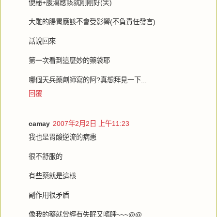
便秘+腹瀉應該就剛剛好(笑)
大雕的腸胃應該不會受影響(不負責任發言)
話說回來
第一次看到這麼妙的藥袋耶
哪個天兵藥劑師寫的阿?真想拜見一下...
回覆
camay
2007年2月2日 上午11:23
我也是胃酸逆流的病患
很不舒服的
有些藥就是這樣
副作用很矛盾
像我的藥就曾經有失眠又嗜睡~~~@@