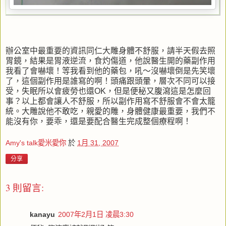
辦公室中最重要的資訊同仁大雕身體不舒服，請半天假去照
胃鏡，結果是胃液逆流，食灼傷道，他說醫生開的藥副作用
我看了會嚇壞！等我看到他的藥包，吼～沒嚇壞倒是先笑壞
了，這個副作用是誰寫的啊！頭痛跟頭暈，層次不同可以接
受，失眠所以會疲勞也還OK，但是便秘又腹瀉這是怎麼回
事？以上都會讓人不舒服，所以副作用寫不舒服會不會太籠
統。大雕說他不敢吃，親愛的雕，身體健康最重要，我們不
能沒有你，要乖，還是要配合醫生完成整個療程啊！
Amy's talk愛米愛你
於
1月 31, 2007
分享
3 則留言:
kanayu
2007年2月1日 凌晨3:30