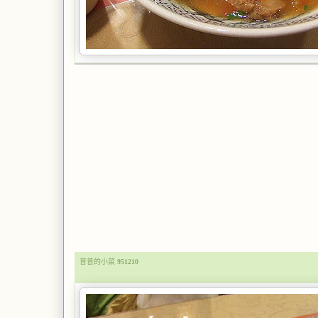
普普的小菜
951210