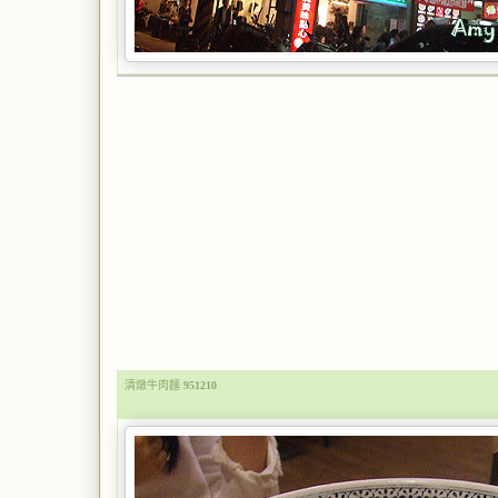
清燉牛肉麵
951210