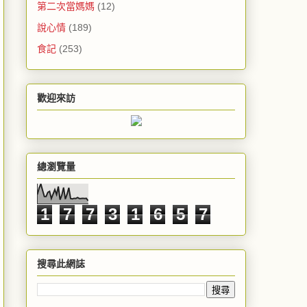
第二次當媽媽
(12)
說心情
(189)
食記
(253)
歡迎來訪
總瀏覽量
1
7
7
3
1
6
5
7
搜尋此網誌