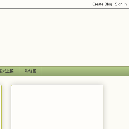
愛米上菜
粉絲團