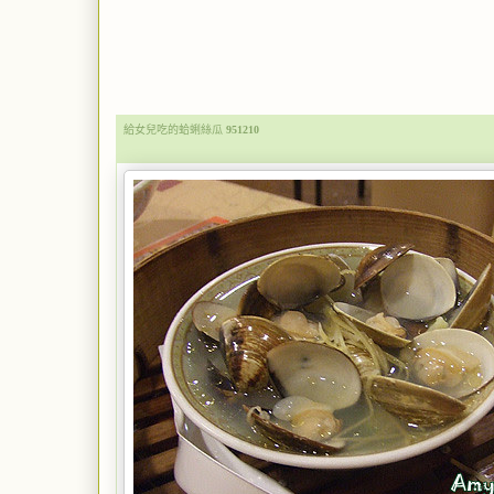
給女兒吃的蛤蜊絲瓜
951210