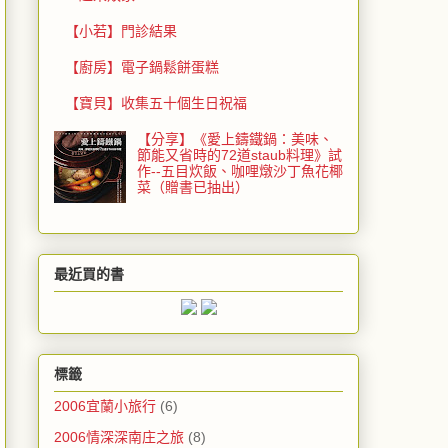
【小若】門診結果
【廚房】電子鍋鬆餅蛋糕
【寶貝】收集五十個生日祝福
【分享】《愛上鑄鐵鍋：美味、
節能又省時的72道staub料理》試
作--五目炊飯、咖哩燉沙丁魚花椰
菜（贈書已抽出）
最近買的書
標籤
2006宜蘭小旅行
(6)
2006情深深南庄之旅
(8)