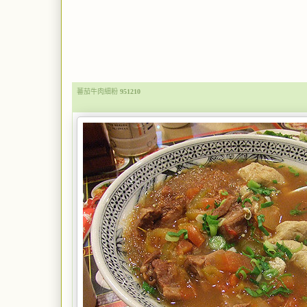
蕃茄牛肉細粉
951210